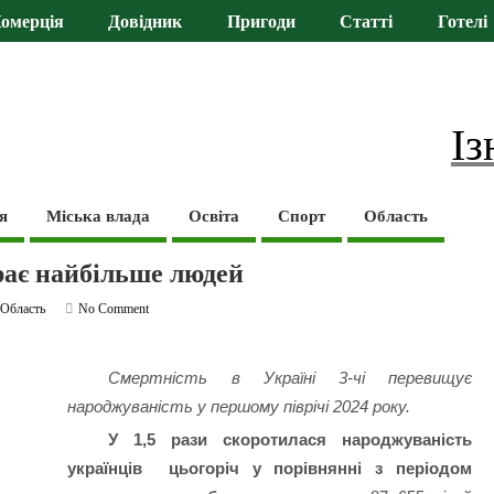
омерція
Довідник
Пригоди
Статті
Готелі
Із
я
Міська влада
Освіта
Спорт
Область
рає найбільше людей
,
Область
No Comment
Смертність в Україні 3-чі перевищує
народжуваність у першому піврічі 2024 року.
У 1,5 рази скоротилася народжуваність
українців цьогоріч у порівнянні з періодом