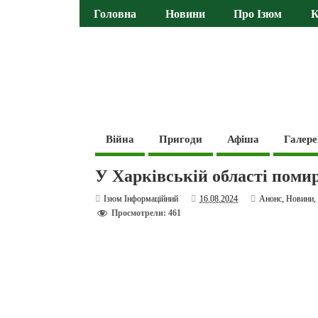
Головна
Новини
Про Ізюм
К
Війна
Пригоди
Афіша
Галере
У Харківській області поми
Ізюм Інформаційний
16.08.2024
Анонс
,
Новини
Просмотрели: 461