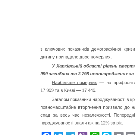
з ключових показників демографічної кризи
дитину припадало двоє померлих.
У Харківській області рівень смерт
999 загиблих та 3 798 новонароджених за
Найбільше померлих
— на прифронто
17 999 та в Києві — 17 449.
Загалом показники народжуваності в кр
повномасштабне вторгнення призвело до най
спад за весь час незалежності. Попередні
народжуваності впали аж на 12% за рік.