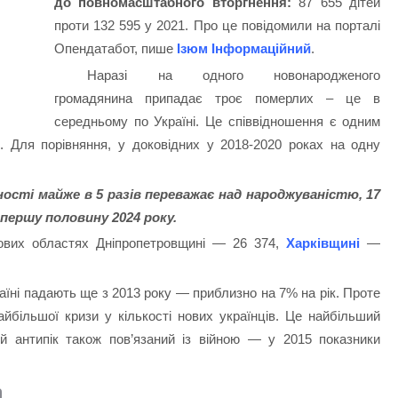
до повномасштабного вторгнення:
87 655 дітей
проти 132 595 у 2021. Про це повідомили на порталі
Опендатабот, пише
Ізюм Інформаційний
.
Наразі на одного новонародженого
громадянина припадає троє померлих – це в
середньому по Україні. Це співвідношення є одним
. Для порівняння, у доковідних у 2018-2020 роках на одну
ності майже в 5 разів переважає над народжуваністю, 17
 першу половину 2024 року.
вих областях Дніпропетровщині — 26 374,
Харківщині
—
аїні падають ще з 2013 року — приблизно на 7% на рік. Проте
більшої кризи у кількості нових українців. Це найбільший
й антипік також пов’язаний із війною — у 2015 показники