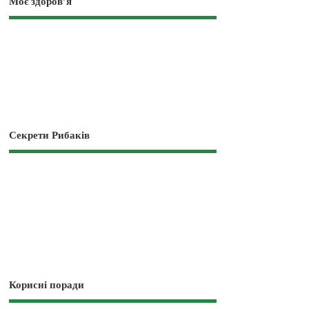
Моє здоров’я
Секрети Рибаків
Корисні поради