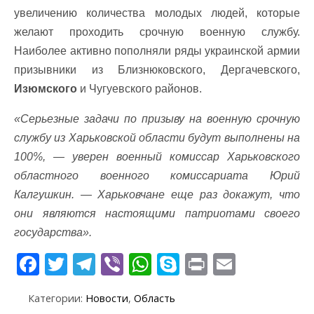
увеличению количества молодых людей, которые
желают проходить срочную военную службу.
Наиболее активно пополняли ряды украинской армии
призывники из Близнюковского, Дергачевского,
Изюмского
и Чугуевского районов.
«Серьезные задачи по призыву на военную срочную
службу из Харьковской области будут выполнены на
100%, — уверен военный комиссар Харьковского
областного военного комиссариата Юрий
Калгушкин. — Харьковчане еще раз докажут, что
они являются настоящими патриотами своего
государства».
F
T
T
Vi
W
S
Pr
E
ac
w
el
b
h
k
in
m
Категории:
Новости
,
Область
e
itt
e
er
at
y
t
ai