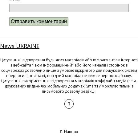
News UKRAINE
Цитування і відтворення будь-яких матеріалів або їх фрагментів в Інтернеті
з веб-сайта "Ізюм Інформаційний" або його каналів і сторінок в
соцмережах дозволено лише з умовою відкритого для пошукових систем
гіперпосилання на відповідний матеріал не нижче першого абзацу.
Цитування, використання і відтворення матеріалів в оффлайн-медіа (в т.ч.
друкованих виданнях), мобільних додатках, SmartTV можливо тільки з
письмового дозволу редакції.
Наверх