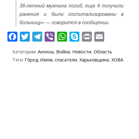
36-летний мужчина погиб, еще 4 получили
ранения и были госпитализированы в
больницу» — говорится в сообщении.
F
T
T
Vi
W
S
Pr
E
ac
w
el
b
h
k
in
m
Категории:
Анонсы
,
Война
,
Новости
,
Область
e
itt
e
er
at
y
t
ai
Теги:
Го́род Изюм
,
спасатели
,
Харьковщина
,
ХОВА
b
er
gr
s
p
l
o
a
A
e
o
m
p
k
p