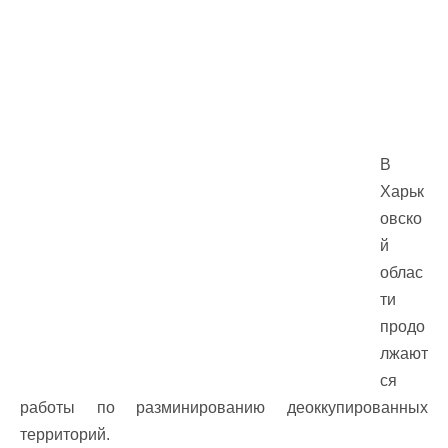
В
Харьк
овско
й
облас
ти
продо
лжают
ся
работы по разминированию деоккупированных
территорий.