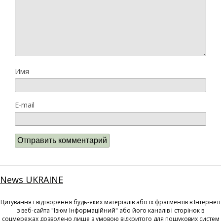
Имя
E-mail
News UKRAINE
Цитування і відтворення будь-яких матеріалів або їх фрагментів в Інтернеті
з веб-сайта "Ізюм Інформаційний" або його каналів і сторінок в
соцмережах дозволено лише з умовою відкритого для пошукових систем