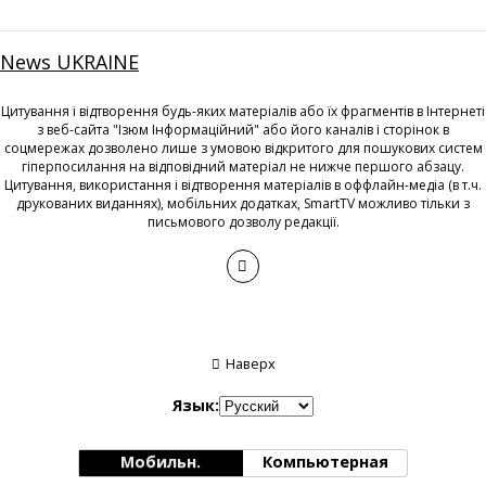
News UKRAINE
Цитування і відтворення будь-яких матеріалів або їх фрагментів в Інтернеті
з веб-сайта "Ізюм Інформаційний" або його каналів і сторінок в
соцмережах дозволено лише з умовою відкритого для пошукових систем
гіперпосилання на відповідний матеріал не нижче першого абзацу.
Цитування, використання і відтворення матеріалів в оффлайн-медіа (в т.ч.
друкованих виданнях), мобільних додатках, SmartTV можливо тільки з
письмового дозволу редакції.
Наверх
Язык:
Мобильн.
Компьютерная