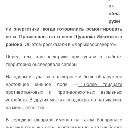
ок
обна
ружи
ли энергетики, когда готовились ремонтировать
сети. Произошло это в селе Щуровка Изюмского
района.
Об этом рассказали в «Харьковоблэнерго».
Перед тем, как электрики приступили к работе,
территорию обследовали саперы.
На одном из участков электросети было обнаружено
настоящее минное поле —
более тридцати
противотанковых и противопехотных взрывных
устройст
в. В других местах неоднократно натыкались
на мины-лепестки.
В середине февраля именно на таком боеприпасе
получил ранение ноги электромонтер Балаклейского