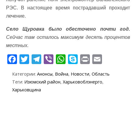
РЭС. В настоящее время пострадавший проходит
лечение.
Село Щуровка было обесточено почти год.
Сейчас там осталось максимум десять процентов
местных.
F
T
T
Vi
W
S
Pr
E
ac
w
el
b
h
k
in
m
Категории:
Анонсы
,
Война
,
Новости
,
Область
e
itt
e
er
at
y
t
ai
Теги:
Изюмский район
,
Харьковоблэнерго
,
b
er
gr
s
p
l
Харьковщина
o
a
A
e
o
m
p
k
p