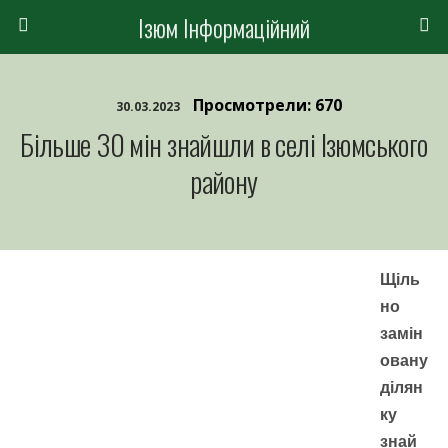
Ізюм Інформаційний
Просмотрели: 670
30.03.2023
Більше 30 мін знайшли в селі Ізюмського
району
Щіль
но
замін
овану
ділян
ку
знай