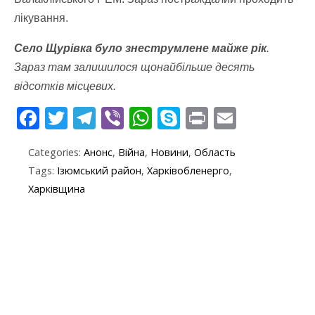
лікування.
Село Щурівка було знеструмлене майже рік
.
Зараз там залишилося щонайбільше десять
відсотків місцевих.
F
T
T
Vi
W
S
Pr
E
ac
w
el
b
h
k
in
m
Categories:
Анонс
,
Війна
,
Новини
,
Область
e
itt
e
er
at
y
t
ai
Tags:
Ізюмський район
,
Харківобленерго
,
b
er
gr
s
p
l
Харківщина
o
a
A
e
o
m
p
k
p