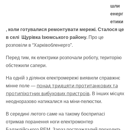
шли
енерг
етики
, коли готувалися ремонтувати мережі. Сталося це
в селі Щурівка Ізюмського району.
Про це
розповіли в “Харківобленерго”.
Перед тим, як електрики розпочали роботу, територію
обстежили сапери.
На одній з ділянок електромережі виявили справжнє
понад тридцяти протитанкових та
мінне поле —
протипіхотних вибухових пристроїв
. В інших місцях
неодноразово натикалися на міни-пелюстки.
В середині лютого саме на такому боєприпасі
отримав поранення ноги електромонтер
Балаклійського РЕМ. Зараз постраждалий проходить