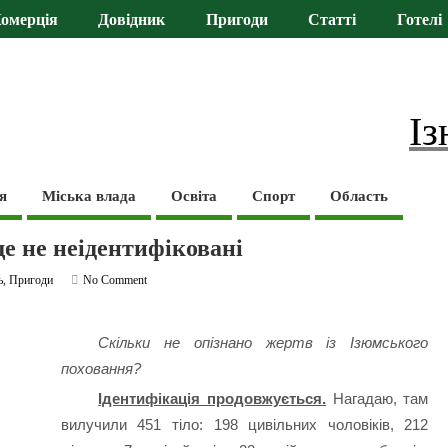
омерція
Довідник
Пригоди
Статті
Готелі
Із
я
Міська влада
Освіта
Спорт
Область
ще не неідентифіковані
ь
,
Пригоди
No Comment
Скільки не опізнано жертв із Ізюмського
поховання?
Ідентифікація продовжується.
Нагадаю, там
вилучили 451 тіло: 198 цивільних чоловіків, 212