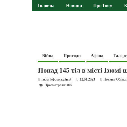
Головна
Новини
Про Ізюм
К
Війна
Пригоди
Афіша
Галере
Понад 145 тіл в місті Ізюмі 
Ізюм Інформаційний
12.01.2023
Новини
,
Област
Просмотрели: 807