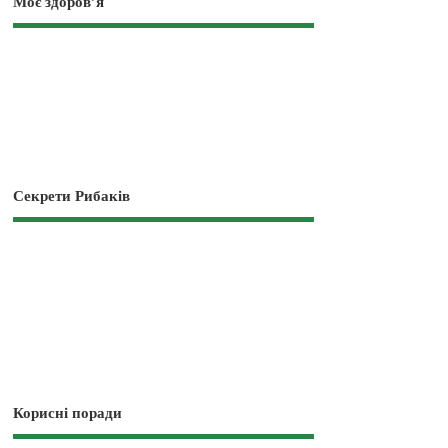
Моє здоров’я
Секрети Рибаків
Корисні поради