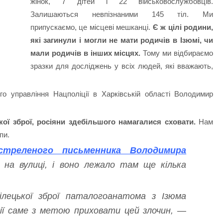
жінок, 7 дітей і 22 військовослужбовців.
Залишаються невпізнаними 145 тіл. Ми
припускаємо, це місцеві мешканці.
Є ж цілі родини,
які загинули і могли не мати родичів в Ізюмі, чи
мали родичів в інших місцях.
Тому ми відбираємо
зразки для досліджень у всіх людей, які вважають,
о управління Нацполіції в Харківській області Володимир
ької зброї, росіяни здебільшого намагалися сховати.
Нам
пи.
стреленого письменника Володимира
на вулиці, і воно лежало там ще кілька
ілецької зброї паталогоанатома з Ізюма
ії саме з метою приховати цей злочин, —