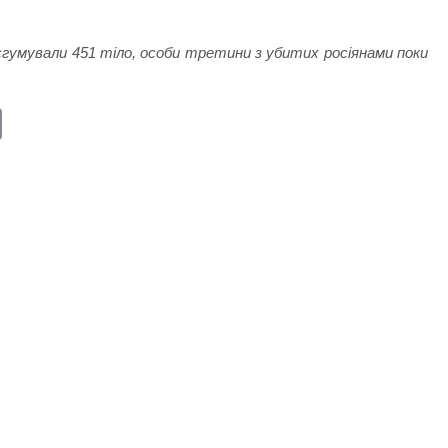
ксгумували 451 тіло, особи третини з убитих росіянами поки
E
m
ail