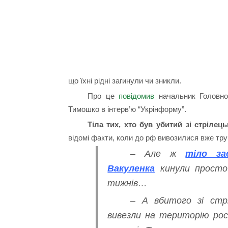
що їхні рідні загинули чи зникли.
Про це
повідомив
начальник Головног
Тимошко в інтерв’ю “Укрінформу”.
Тіла тих, хто був убитий зі стрілец
відомі факти, коли до рф вивозилися вже тру
– Але ж
тіло за
Вакуленка
кинули просто 
тижнів…
– А вбитого зі стр
вивезли на територію рос