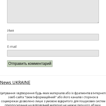
Имя
E-mail
News UKRAINE
Цитування і відтворення будь-яких матеріалів або їх фрагментів в Інтернеті
з веб-сайта "Ізюм Інформаційний" або його каналів і сторінок в
соцмережах дозволено лише з умовою відкритого для пошукових систем
гіперпосилання на відповідний матеріал не нижче першого абзацу.