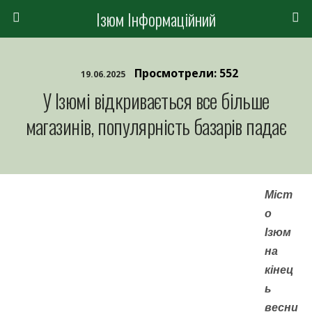
Ізюм Інформаційний
Просмотрели: 552
19.06.2025
У Ізюмі відкривається все більше
магазинів, популярність базарів падає
Міст
о
Ізюм
на
кінец
ь
весни