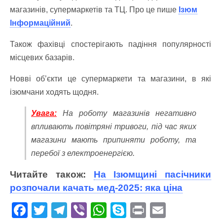
магазинів, супермаркетів та ТЦ. Про це пише
Ізюм
Інформаційний
.
Також фахівці спостерігають падіння популярності
місцевих базарів.
Новві об’єкти це супермаркети та магазини, в які
ізюмчани ходять щодня.
Увага:
На роботу магазинів негативно
впливають повітряні тривоги, під час яких
магазини мають припиняти роботу, та
перебої з електроенергією.
Читайте також:
На Ізюмщині пасічники
розпочали качать мед-2025: яка ціна
F
T
T
Vi
W
S
Pr
E