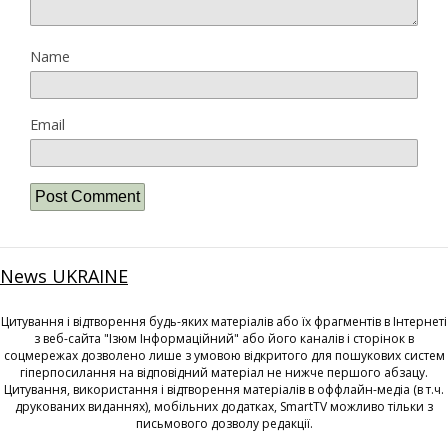
Name
Email
News UKRAINE
Цитування і відтворення будь-яких матеріалів або їх фрагментів в Інтернеті
з веб-сайта "Ізюм Інформаційний" або його каналів і сторінок в
соцмережах дозволено лише з умовою відкритого для пошукових систем
гіперпосилання на відповідний матеріал не нижче першого абзацу.
Цитування, використання і відтворення матеріалів в оффлайн-медіа (в т.ч.
друкованих виданнях), мобільних додатках, SmartTV можливо тільки з
письмового дозволу редакції.