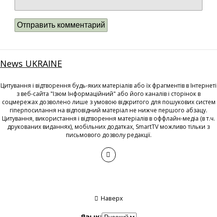
News UKRAINE
Цитування і відтворення будь-яких матеріалів або їх фрагментів в Інтернеті
з веб-сайта "Ізюм Інформаційний" або його каналів і сторінок в
соцмережах дозволено лише з умовою відкритого для пошукових систем
гіперпосилання на відповідний матеріал не нижче першого абзацу.
Цитування, використання і відтворення матеріалів в оффлайн-медіа (в т.ч.
друкованих виданнях), мобільних додатках, SmartTV можливо тільки з
письмового дозволу редакції.
Наверх
Язык: