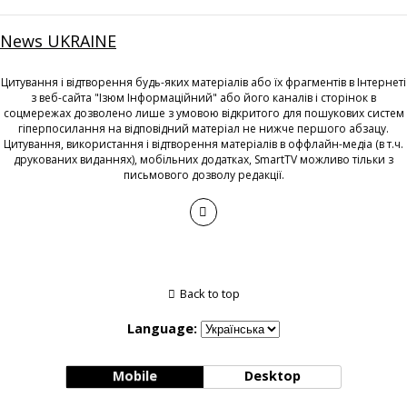
News UKRAINE
Цитування і відтворення будь-яких матеріалів або їх фрагментів в Інтернеті
з веб-сайта "Ізюм Інформаційний" або його каналів і сторінок в
соцмережах дозволено лише з умовою відкритого для пошукових систем
гіперпосилання на відповідний матеріал не нижче першого абзацу.
Цитування, використання і відтворення матеріалів в оффлайн-медіа (в т.ч.
друкованих виданнях), мобільних додатках, SmartTV можливо тільки з
письмового дозволу редакції.
Back to top
Language:
Mobile
Desktop