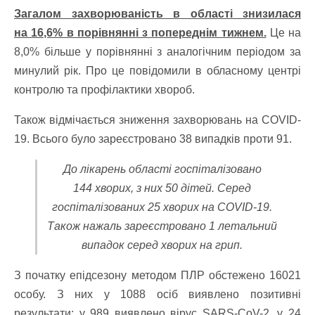
Загалом захворюваність в області знизилася
на
16,6% в порівнянні з попереднім тижнем.
Це на
8,0% більше у порівнянні з аналогічним періодом за
минулий рік. Про це повідомили в обласному центрі
контролю та профілактики хвороб.
Також відмічається зниження захворювань на
COVID-
19. Всього було
зареєстровано
38 випадків проти 91
.
До лікарень області г
оспіталізовано
144
хворих
, з них 50 дітей. Серед
госпіталізованих
25 хворих на
COVID-19
.
Також нажаль з
ареєстровано 1 летальний
випадок серед хворих на грип.
З початку епідсезону методом ПЛР обстежено 16021
особу. З них у 1088 осіб виявлено позитивні
результати: у 989 виявлено вірус SARS-CoV-2, у 24