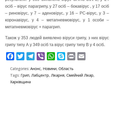
осіб – вірус парагрипу, у 27 осіб – бокавірус , у 17 осіб
– риновірус, у 7 – аденовірус, у 16 – РС-вірус, у 3 –
коронавірус, у 4 – метапневмовірус, у 1 особи –
метапневмовірус + парагрип.
Також у 353 людей виявлено віруси грипу, з них вірус
грипу типу А у 349 осіб та вірус грипу типу В у 4 осіб.
F
T
T
Vi
W
S
Pr
E
ac
w
el
b
h
k
in
m
Categories:
Анонс
,
Новини
,
Область
e
itt
e
er
at
y
t
ai
Tags:
Грип
,
Лабцентр
,
Лікарня
,
Сімейний Лікар
,
b
er
gr
s
p
l
Харківщина
o
a
A
e
o
m
p
k
p