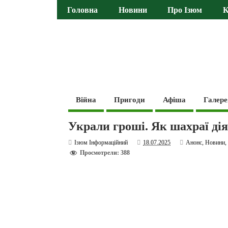
Головна
Новини
Про Ізюм
К
Війна
Пригоди
Афіша
Галере
Украли гроші. Як шахраї ді
Ізюм Інформаційний
18.07.2025
Анонс
,
Новини
Просмотрели: 388