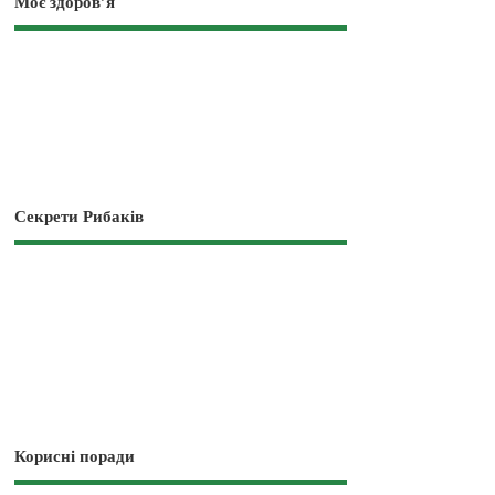
Моє здоров’я
Секрети Рибаків
Корисні поради