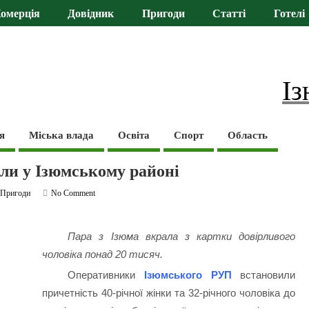
омерція
Довідник
Пригоди
Статті
Готелі
Із
я
Міська влада
Освіта
Спорт
Область
яли у Ізюмському районі
,
Пригоди
No Comment
Пара з Ізюма вкрала з картки довірливого
чоловіка понад 20 тисяч.
Оперативники
Ізюмського РУП
встановили
причетність 40-річної жінки та 32-річного чоловіка до