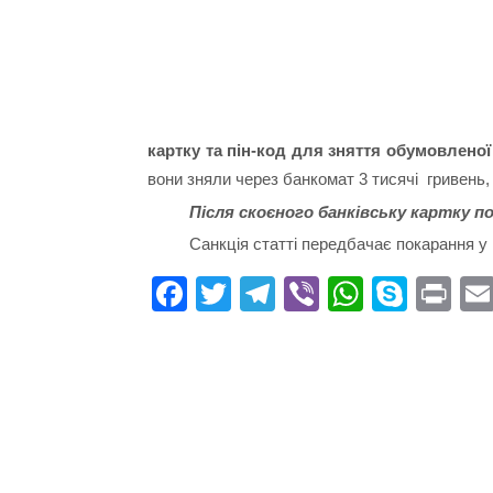
картку та пін-код для зняття обумовленої
вони зняли через банкомат 3 тисячі гривень, 
Після скоєного банківську картку п
Санкція статті передбачає покарання у в
Fa
T
Te
Vi
W
S
Pr
ce
wi
le
be
ha
ky
in
bo
tte
gr
r
ts
pe
t
ok
r
a
A
m
pp