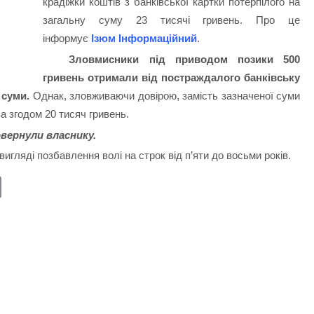
крадіжки коштів з банківської картки потерпілого на
загальну суму 23 тисячі гривень. Про це
інформує
Ізюм Інформаційний
.
Зловмисники під приводом позики 500
гривень отримали від постраждалого банківську
 суми.
Однак, зловживаючи довірою, замість зазначеної суми
а згодом 20 тисяч гривень.
овернули власнику.
игляді позбавлення волі на строк від п’яти до восьми років.
E
m
ail