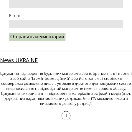
E-mail
News UKRAINE
Цитування і відтворення будь-яких матеріалів або їх фрагментів в Інтернеті
з веб-сайта "Ізюм Інформаційний" або його каналів і сторінок в
соцмережах дозволено лише з умовою відкритого для пошукових систем
гіперпосилання на відповідний матеріал не нижче першого абзацу.
Цитування, використання і відтворення матеріалів в оффлайн-медіа (в т.ч.
друкованих виданнях), мобільних додатках, SmartTV можливо тільки з
письмового дозволу редакції.