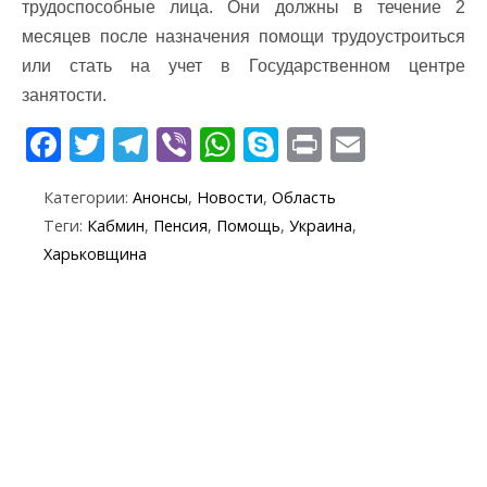
трудоспособные лица. Они должны в течение 2
месяцев после назначения помощи трудоустроиться
или стать на учет в Государственном центре
занятости.
F
T
T
Vi
W
S
Pr
E
ac
w
el
b
h
k
in
m
Категории:
Анонсы
,
Новости
,
Область
e
itt
e
er
at
y
t
ai
Теги:
Кабмин
,
Пенсия
,
Помощь
,
Украина
,
b
er
gr
s
p
l
Харьковщина
o
a
A
e
o
m
p
k
p