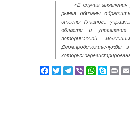
«В случае выявления
рынка обязаны обратить
отделы Главного управле
области и управление
ветеринарной медицин
Держпродспоживслужбы в
которых зарегистрирована
Fa
T
Te
Vi
W
S
Pr
ce
wi
le
be
ha
ky
in
bo
tte
gr
r
ts
pe
t
ok
r
a
A
m
pp