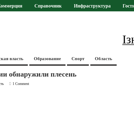
Коммерция
Справочник
Инфраструктура
Гост
Із
ская власть
Образование
Спорт
Область
нии обнаружили плесень
сть
1 Comment