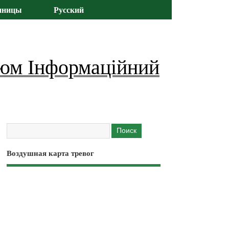
иницы
Русский
юм Інформаційний
Воздушная карта тревог