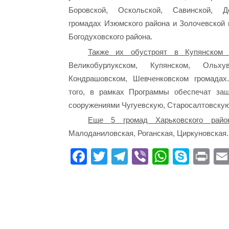
Боровской, Оскольской, Савинской, Д
громадах Изюмского района и Золочевской 
Богодуховского района.
Также их обустроят в Купянском 
Великобурлукском, Купянском, Ольхув
Кондрашовском, Шевченковском громадах
того, в рамках Программы обеспечат за
сооружениями Чугуевскую, Старосалтовскую
Еще 5 громад Харьковского райо
Малоданиловская, Роганская, Циркуновская.
Fa
T
Te
Vi
W
S
Pr
ce
wi
le
be
ha
ky
in
bo
tte
gr
r
ts
pe
t
ok
r
a
A
m
pp