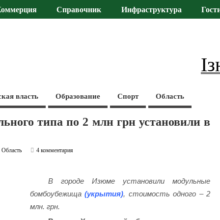
Коммерция
Справочник
Инфраструктура
Гост
Із
ская власть
Образование
Спорт
Область
ьного типа по 2 млн грн установили в
,
Область
4 комментария
В городе Изюме установили модульные
бомбоубежища
(укрытия)
, стоимость одного – 2
млн. грн.