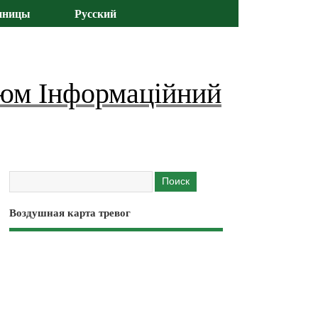
иницы
Русский
юм Інформаційний
Воздушная карта тревог