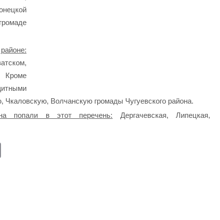
онецкой
громаде
районе:
атском,
. Кроме
щитными
, Чкаловскую, Волчанскую громады Чугуевского района.
на попали в этот перечень:
Дергачевская, Липецкая,
E
m
ail