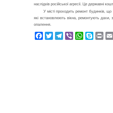
наслідків російської агресії. Це державні кош
У місті проходить ремонт будинків, що 
які встановлюють вікна, ремонтують дахи, з
опалення.
Fa
T
Te
Vi
W
S
Pr
ce
wi
le
be
ha
ky
in
bo
tte
gr
r
ts
pe
t
ok
r
a
A
m
pp