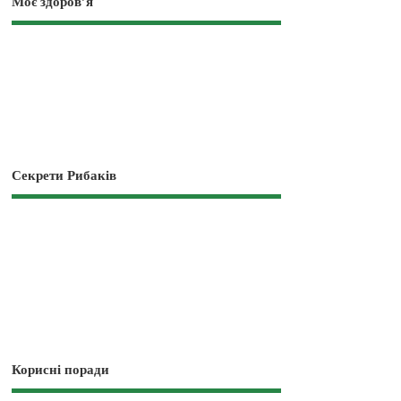
Моє здоров’я
Секрети Рибаків
Корисні поради