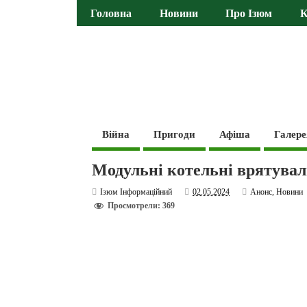
Головна
Новини
Про Ізюм
К
Війна
Пригоди
Афіша
Галере
Модульні котельні врятувал
Ізюм Інформаційний
02.05.2024
Анонс
,
Новини
Просмотрели: 369