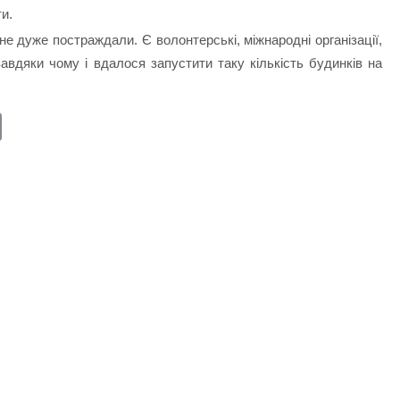
ти.
не дуже постраждали. Є волонтерські, міжнародні організації,
авдяки чому і вдалося запустити таку кількість будинків на
E
m
ail