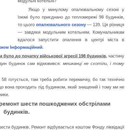
модульні котельні?
Якщо у минулому опалювальному сезоні у
Ізюмі було приєднано до тепломережі 98 будинків,
то цього
опалювального сезону
— 139. Ця різниця
— завдяки модульним котельням. Комунальникам
вдалося запустити опалення в центрі міста в
Ізюм Інформаційний
.
 було до початку військової агресії 198 будинків,
частину
один будинок сам відмовився:
мешканці не схотіли, і тому
 58 готується, там треба робити перемичку, бо так технічно
о вона проходить під будинком, який знищений і тому ми не
ники.
й ремонт шести пошкоджених обстрілами
будинків.
шести будинків. Ремонт відбувається коштом Фонду ліквідації