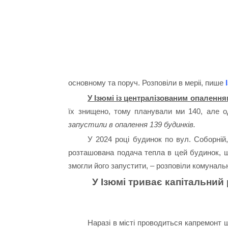
основному та поруч. Розповіли в меріі, пише
У Ізюмі із централізованим опаленням
їх знищено, тому планували ми 140, але 
запустили в опалення 139 будинків.
У 2024 році будинок по вул. Соборній,
розташована подача тепла в цей будинок, щ
змогли його запустити, – розповіли комуналь
У Ізюмі триває капітальни
Наразі в місті проводиться капремонт 