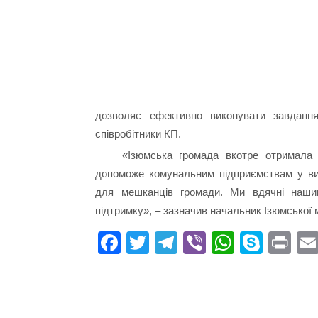
дозволяє ефективно виконувати завдання
співробітники КП.
«Ізюмська громада вкотре отримала
допоможе комунальним підприємствам у вик
для мешканців громади. Ми вдячні наши
підтримку», – зазначив начальник Ізюмської м
Fa
T
Te
Vi
W
S
Pr
ce
wi
le
be
ha
ky
in
bo
tte
gr
r
ts
pe
t
ok
r
a
A