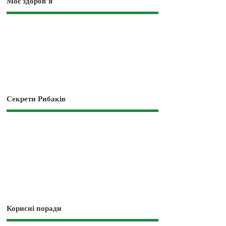
Моє здоров’я
Секрети Рибаків
Корисні поради