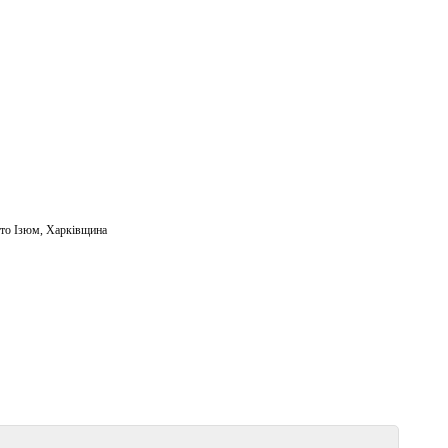
то Ізюм
,
Харківщина