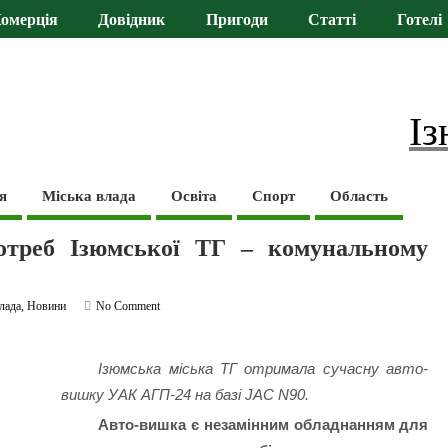
омерція
Довідник
Пригоди
Статті
Готелі
Із
я
Міська влада
Освіта
Спорт
Область
отреб Ізюмської ТГ – комунальному
лада
,
Новини
No Comment
Ізюмська міська ТГ отримала сучасну авто-
вишку УАК АГП-24 на базі JAC N90.
Авто-вишка є незамінним обладнанням для