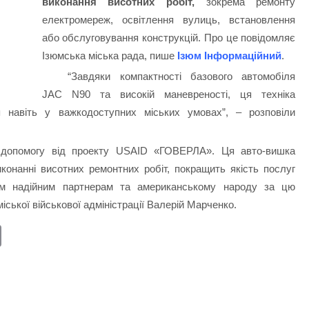
виконання висотних робіт,
зокрема ремонту
електромереж, освітлення вулиць, встановлення
або обслуговування конструкцій. Про це повідомляє
Ізюмська міська рада, пише
Ізюм Інформаційний
.
“Завдяки компактності базового автомобіля
JAC N90 та високій маневреності, ця техніка
 навіть у важкодоступних міських умовах”, – розповіли
 допомогу від проекту USAID «ГОВЕРЛА». Ця авто-вишка
онанні висотних ремонтних робіт, покращить якість послуг
м надійним партнерам та американському народу за цю
іської військової адміністрації Валерій Марченко.
E
m
ail