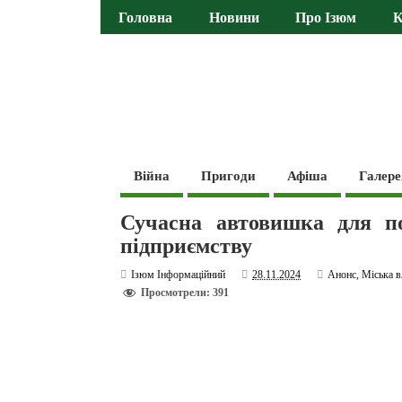
Головна
Новини
Про Ізюм
К
Війна
Пригоди
Афіша
Галере
Сучасна автовишка для п
підприємству
Ізюм Інформаційний
28.11.2024
Анонс
,
Міська в
Просмотрели: 391