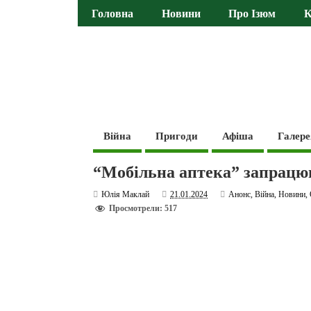
Головна
Новини
Про Ізюм
К
Війна
Пригоди
Афіша
Галере
“Мобільна аптека” запрацю
Юлія Маклай
21.01.2024
Анонс
,
Війна
,
Новини
,
Просмотрели: 517