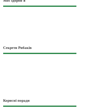
Моє здоров’я
Секрети Рибаків
Корисні поради