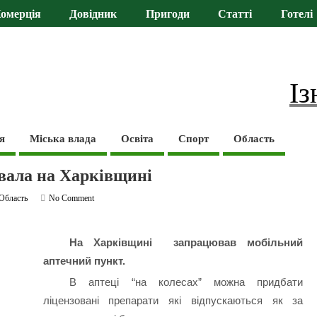
омерція
Довідник
Пригоди
Статті
Готелі
Із
я
Міська влада
Освіта
Спорт
Область
вала на Харківщині
Область
No Comment
На Харківщині запрацював мобільний
аптечний пункт.
В аптеці “на колесах” можна придбати
ліцензовані препарати які відпускаються як за