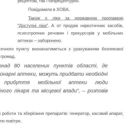
рецептом, так і безрецептурно.
Повідомили в ХОВА.
Також є ліки за державною програмою
“Доступні ліки”
. А от продаж наркотичних засобів,
психотропних речовин і прекурсорів у мобільних
аптеках – заборонено.
ечного пункту визначатиметься з урахуванням безпекової
б громад.
онад 80 населених пунктів області, де
онарні аптеки, можуть придбати необхідні
о прибуття мобільної аптеки люди
ого лікаря та місцевої влади”, – розповів
 роботи та зберігання препаратів: генератор, касовий апарат,
тю повітря.