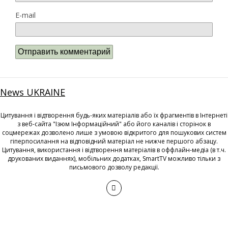
E-mail
News UKRAINE
Цитування і відтворення будь-яких матеріалів або їх фрагментів в Інтернеті
з веб-сайта "Ізюм Інформаційний" або його каналів і сторінок в
соцмережах дозволено лише з умовою відкритого для пошукових систем
гіперпосилання на відповідний матеріал не нижче першого абзацу.
Цитування, використання і відтворення матеріалів в оффлайн-медіа (в т.ч.
друкованих виданнях), мобільних додатках, SmartTV можливо тільки з
письмового дозволу редакції.