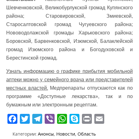
Шевченковской, Великобурлукской громад Купянского
района; Старовировской, Змиевской,
Старосалтовской громад Чугуевского района;
Нововодолажской громады Харьковского района;
Боровской, Барвенковской, Изюмской, Балаклейской
громад Изюмского района и Богодуховской и
Берестинской громад.
Узнать информацию о графике прибытия мобильной
аптеки можно у семейного врача или представителей
местных властей.
Медпрепараты отпускаются как по
программе «Доступные лекарства», так и по
бумажным или электронным рецептам.
F
T
T
Vi
W
S
Pr
E
ac
w
el
b
h
k
in
m
Категории:
Анонсы
,
Новости
,
Область
e
itt
e
er
at
y
t
ai