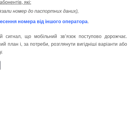
бонентів, які:
’язали номер до паспортних даних),
есення номера від іншого оператора
.
 сигнал, що мобільний зв’язок поступово дорожчає.
й план і, за потреби, розглянути вигідніші варіанти або
у.
E
m
ail