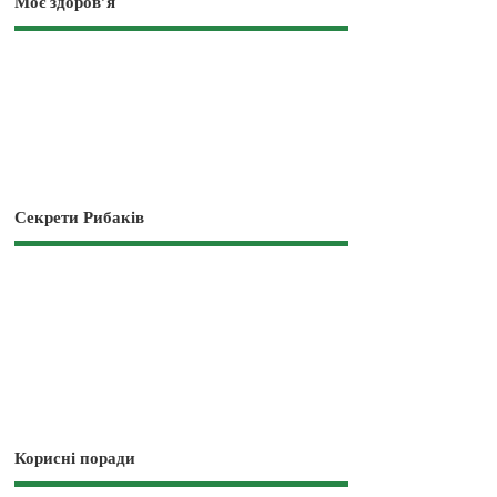
Моє здоров’я
Секрети Рибаків
Корисні поради