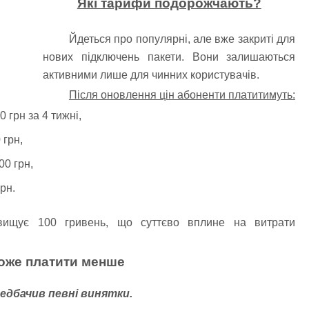
Які тарифи подорожчають?
Йдеться про популярні, але вже закриті для
нових підключень пакети. Вони залишаються
активними лише для чинних користувачів.
Після оновлення цін абоненти платитимуть:
 грн за 4 тижні,
 грн,
00 грн,
рн.
вищує 100 гривень, що суттєво вплине на витрати
оже платити менше
едбачив певні винятки.