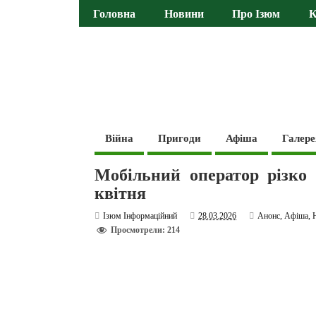
Головна
Новини
Про Ізюм
К
Війна
Пригоди
Афіша
Галере
Мобільний оператор різко 
квітня
Ізюм Інформаційний
28.03.2026
Анонс
,
Афіша
,
Просмотрели: 214