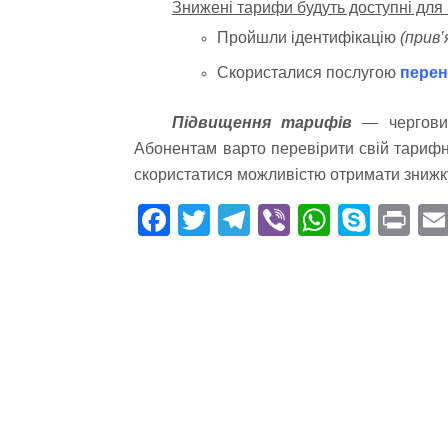
Знижені тарифи будуть доступні для а
Пройшли ідентифікацію
(прив
Скористалися послугою
перен
Підвищення тарифів
— черговий
Абонентам варто перевірити свій тарифни
скористатися можливістю отримати знижк
Fa
T
Te
Vi
W
S
Pr
ce
wi
le
be
ha
ky
in
bo
tte
gr
r
ts
pe
t
ok
r
a
A
m
pp