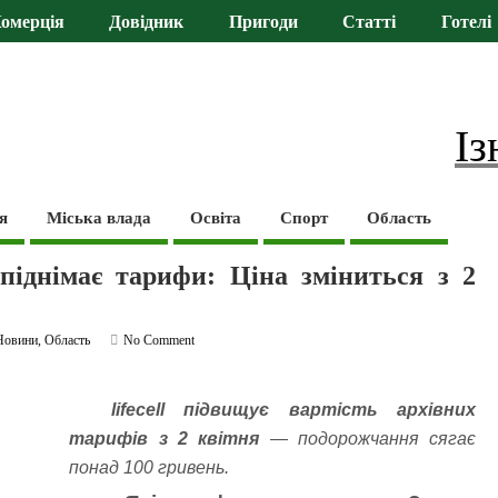
омерція
Довідник
Пригоди
Статті
Готелі
Із
я
Міська влада
Освіта
Спорт
Область
піднімає тарифи: Ціна зміниться з 2
Новини
,
Область
No Comment
lifecell підвищує вартість архівних
тарифів з 2 квітня
— подорожчання сягає
понад 100 гривень.