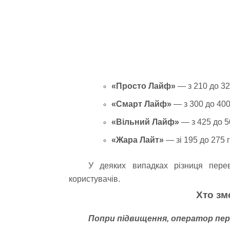
«Просто Лайф»
— з 210 до 320
«Смарт Лайф»
— з 300 до 400
«Вільний Лайф»
— з 425 до 5
«Жара Лайт»
— зі 195 до 275 г
У деяких випадках різниця пере
користувачів.
Хто зм
Попри підвищення, оператор пер