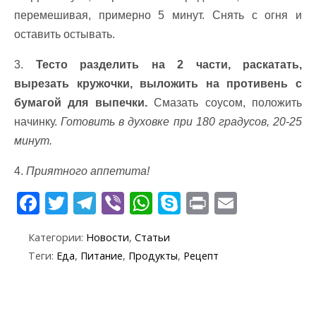
перемешивая, примерно 5 минут. Снять с огня и
оставить остывать.
3.
Тесто разделить на 2 части, раскатать,
вырезать кружочки, выложить на противень с
бумагой для выпечки.
Смазать соусом, положить
начинку.
Готовить в духовке при 180 градусов, 20-25
минут.
4.
Приятного аппетита!
F
T
T
Vi
W
S
Pr
E
ac
w
el
b
h
k
in
m
Категории:
Новости
,
Статьи
e
itt
e
er
at
y
t
ai
Теги:
Еда
,
Питание
,
Продукты
,
Рецепт
b
er
gr
s
p
l
o
a
A
e
o
m
p