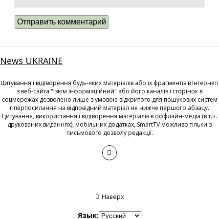
News UKRAINE
Цитування і відтворення будь-яких матеріалів або їх фрагментів в Інтернеті
з веб-сайта "Ізюм Інформаційний" або його каналів і сторінок в
соцмережах дозволено лише з умовою відкритого для пошукових систем
гіперпосилання на відповідний матеріал не нижче першого абзацу.
Цитування, використання і відтворення матеріалів в оффлайн-медіа (в т.ч.
друкованих виданнях), мобільних додатках, SmartTV можливо тільки з
письмового дозволу редакції.
Наверх
Язык: