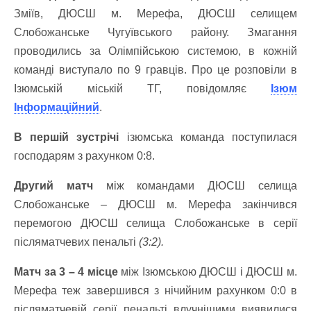
Зміїв, ДЮСШ м. Мерефа, ДЮСШ селищем
Слобожанське Чугуївського району. Змагання
проводились за Олімпійською системою, в кожній
команді виступало по 9 гравців. Про це розповіли в
Ізюмській міській ТГ, повідомляє
Ізюм
Інформаційний
.
В першій зустрічі
ізюмська команда поступилася
господарям з рахунком 0:8.
Другий матч
між командами ДЮСШ селища
Слобожанське – ДЮСШ м. Мерефа закінчився
перемогою ДЮСШ селища Слобожанське в серії
післяматчевих пенальті
(3:2).
Матч за 3 – 4 місце
між Ізюмською ДЮСШ і ДЮСШ м.
Мерефа теж завершився з нічийним рахунком 0:0 в
післяматчевій серії пенальті влучнішими виявилися