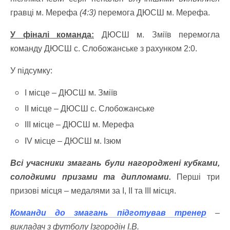
гравці м. Мерефа
(4:3)
перемога ДЮСШ м. Мерефа.
У фіналі команда:
ДЮСШ м. Зміїв перемогла
команду ДЮСШ с. Слобожанське з рахунком 2:0.
У підсумку:
І місце – ДЮСШ м. Зміїв
ІІ місце – ДЮСШ с. Слобожанське
ІІІ місце – ДЮСШ м. Мерефа
ІV місце – ДЮСШ м. Ізюм
Всі учасники змагань були нагороджені кубками,
солодкими призами та дипломами.
Перші три
призові місця – медалями за І, ІІ та ІІІ місця.
Команди до змагань підготував тренер
–
викладач з футболу Ізгородін І.В.