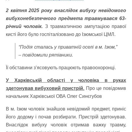
2 квітня 2025 року внаслідок вибуху невідомого
вибухонебезпечного предмета травмувався 63-
річний чоловік.
З травматичною ампутацією правої
кисті його було госпіталізовано до Ізюмської ЦМЛ.
“Подія сталась у приватній оселі в м. Ізюм,”
– повідомили рятівники.
Її обставини з’ясовують працюють правоохоронці.
У Харківській області у чоловіка в руках
здетонував вибуховий пристрій.
Про це повідомив
начальник Харківської ОВА Олег Синєгубов
В м. Ізюм чоловік знайшов невідомий предмет, приніс
його додому і почав розбирати. Пристрій здетонував.
Внаслідок вибуху чоловік отримав важку травму,