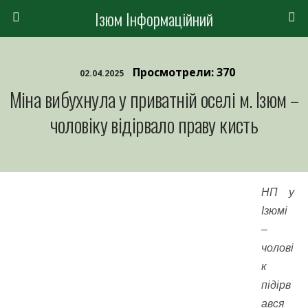
Ізюм Інформаційний
Просмотрели: 370
02.04.2025
Міна вибухнула у приватній оселі м. Ізюм –
чоловіку відірвало праву кисть
НП у
Ізюмі
–
чолові
к
підірв
ався