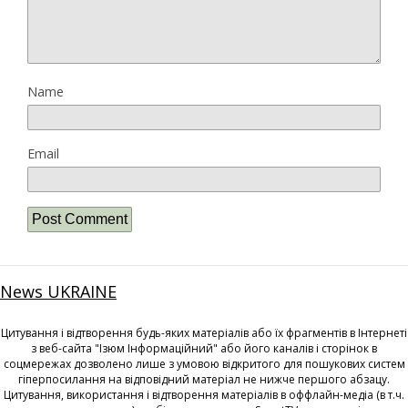
Name
Email
News UKRAINE
Цитування і відтворення будь-яких матеріалів або їх фрагментів в Інтернеті
з веб-сайта "Ізюм Інформаційний" або його каналів і сторінок в
соцмережах дозволено лише з умовою відкритого для пошукових систем
гіперпосилання на відповідний матеріал не нижче першого абзацу.
Цитування, використання і відтворення матеріалів в оффлайн-медіа (в т.ч.