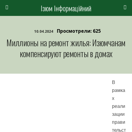
Ізюм Інформаційний
Просмотрели: 625
10.04.2024
Миллионы на ремонт жилья: Изюмчанам
компенсируют ремонты в домах
В
рамка
х
реали
зации
прави
тельст