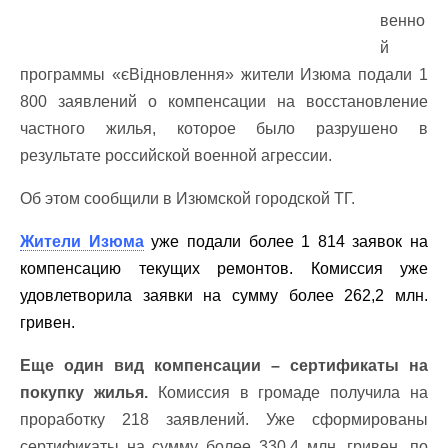
венно
й
программы «єВідновлення» жители Изюма подали 1
800 заявлений о компенсации на восстановление
частного жилья, которое было разрушено в
результате российской военной агрессии.
Об этом сообщили в Изюмской городской ТГ.
Жители Изюма
уже подали более 1 814 заявок на
компенсацию текущих ремонтов. Комиссия уже
удовлетворила заявки на сумму более 262,2 млн.
гривен.
Еще один вид компенсации – сертификаты на
покупку жилья.
Комиссия в громаде получила на
проработку 218 заявлений. Уже сформированы
сертификаты на сумму более 330,4 млн. гривен, по