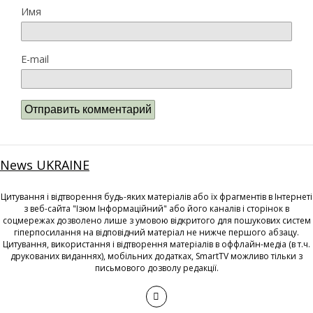
Имя
E-mail
News UKRAINE
Цитування і відтворення будь-яких матеріалів або їх фрагментів в Інтернеті
з веб-сайта "Ізюм Інформаційний" або його каналів і сторінок в
соцмережах дозволено лише з умовою відкритого для пошукових систем
гіперпосилання на відповідний матеріал не нижче першого абзацу.
Цитування, використання і відтворення матеріалів в оффлайн-медіа (в т.ч.
друкованих виданнях), мобільних додатках, SmartTV можливо тільки з
письмового дозволу редакції.