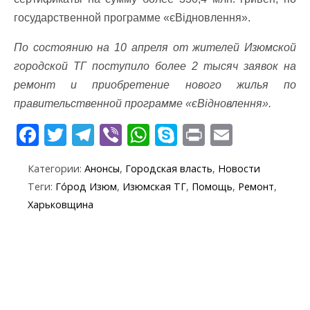
государственной программе «єВідновлення».
По состоянию на 10 апреля от жителей Изюмской
городской ТГ поступило более 2 тысяч заявок на
ремонт и приобретение нового жилья по
правительственной программе «єВідновлення».
F
T
T
Vi
W
S
Pr
E
ac
w
el
b
h
k
in
m
Категории:
Анонсы
,
Городская власть
,
Новости
e
itt
e
er
at
y
t
ai
Теги:
Го́род Изюм
,
Изюмская ТГ
,
Помощь
,
Ремонт
,
b
er
gr
s
p
l
Харьковщина
o
a
A
e
o
m
p
k
p