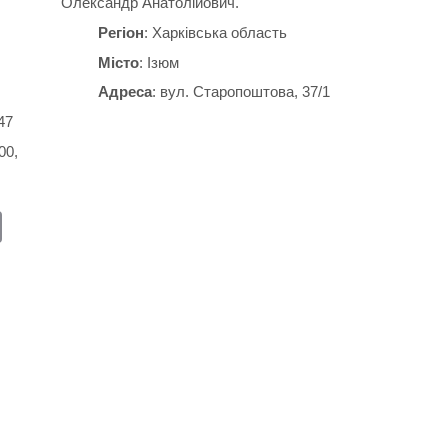
Олександр Анатолійович.
Регіон
: Харківська область
Місто
: Ізюм
Адреса
: вул. Старопоштова, 37/1
47
00,
E
m
ail