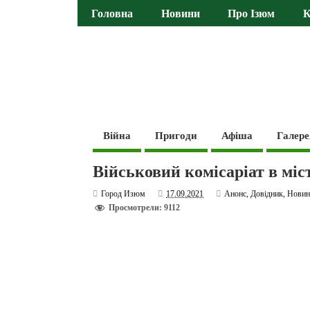
Головна
Новини
Про Ізюм
К
Війна
Пригоди
Афіша
Галере
Військовий комісаріат в міст
Город Изюм
17.09.2021
Анонс
,
Довідник
,
Новин
Просмотрели: 9112