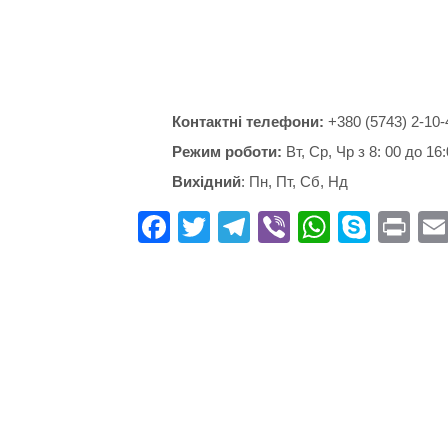
Контактні телефони:
+380 (5743) 2-10-
Режим роботи:
Вт, Ср, Чр з 8: 00 до 16:
Вихідний
: Пн, Пт, Сб, Нд
Fa
T
Te
Vi
W
S
Pr
ce
wi
le
be
ha
ky
in
bo
tte
gr
r
ts
pe
t
ok
r
a
A
m
pp