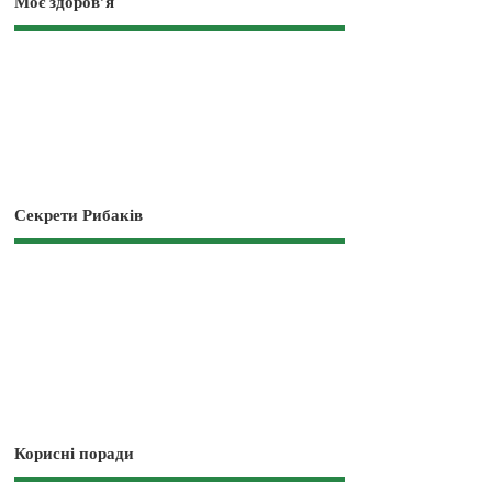
Моє здоров’я
Секрети Рибаків
Корисні поради