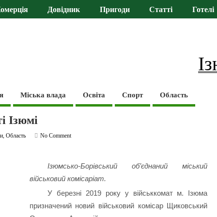
омерція
Довідник
Пригоди
Статті
Готелі
Із
я
Міська влада
Освіта
Спорт
Область
і Ізюмі
и
,
Область
No Comment
Ізюмсько-Борівський об’єднаний міський
військовий комісаріат.
У березні 2019 року у військкомат м. Ізюма
призначений новий військовий комісар Щиковський