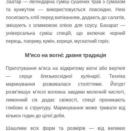
Заатар — легендарна суміш сушених трав з сумахом
та кунжутом — використовується повсюдно. Нею
посипають хліб перед випіканням, додають до салатів,
змішують з оливковою олією для соусу. Бахарат —
універсальна суміш спецій, що включає чорний
перець, паприку, кумін, кориця, мускатний горіх.
М’ясо на вогні: давня традиція
Приготування м’яса на відкритому вогні або вертелі
— серце близькосхідної кулінарії. Техніка
маринування розвивалася століттями. Йогурт
розм’якшує м’ясні волокна завдяки молочній кислоті,
лимонний сік додає свіжості, спеції проникають
глибоко в структуру. Маринування може тривати від
кількох годин до цілої доби.
Шашлики всіх форм та розмірів — від великих