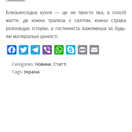
Близькосхідна кухня — це не просто їжа, а спосіб
життя, де кожна трапеза є святом, кожна страва
розповідає історію, а гостинність важливіша за будь-
які матеріальні цінності.
F
T
T
Vi
W
S
Pr
E
ac
w
el
b
h
k
in
m
Categories:
Новини
,
Статті
e
itt
e
er
at
y
t
ai
Tags:
Україна
b
er
gr
s
p
l
o
a
A
e
o
m
p
k
p