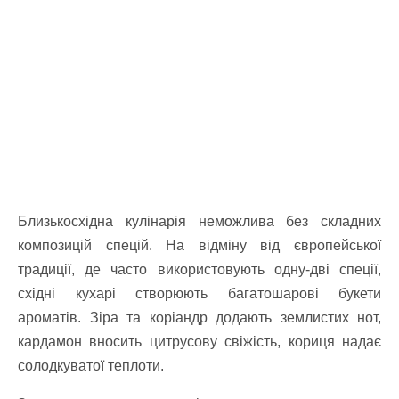
Близькосхідна кулінарія неможлива без складних
композицій спецій. На відміну від європейської
традиції, де часто використовують одну-дві спеції,
східні кухарі створюють багатошарові букети
ароматів. Зіра та коріандр додають землистих нот,
кардамон вносить цитрусову свіжість, кориця надає
солодкуватої теплоти.