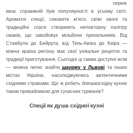
переж
иває справжній бум популярності в усьому світі.
Ароматні спеції, соковите м’ясо, свіжі овочі та
традиційні соуси створюють неповторну палітру
смаків, що завойовує мільйони прихильників. Від
Стамбула до Бейрута, від Тель-Авіва до Каїра —
кожна країна регіону має свої унікальні рецепти та
традиції приготування. Сьогодні ці смаки доступні всім
— можна легко знайти
шаурму у Львові
та інших
містах України, насолоджуючись автентичними
східними стравами. Що ж робить близькосхідну кухню
такою привабливою для сучасних гурманів?
Спеції як душа східної кухні