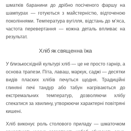
шматків баранини до дрібно посіченого фаршу на
шампурах — готуються з майстерністю, відточеною
поколіннями. Температура вугілля, відстань до м’яса,
частота перевертання — кожна деталь впливає на
результат.
Хліб як священна їжа
У близькосхідній культурі хліб — це не просто гарнір, а
основа трапези. Піта, лаваш, маркук, саджі — десятки
видів пласких хлібів печуться щодня. Традиційні
глиняні печі тандур або табун нагріваються до
екстремальних температур, дозволяючи хлібу
спекатися за хвилину, утворюючи характерні повітряні
кишені.
Хліб виконує роль столового приладу — шматочком