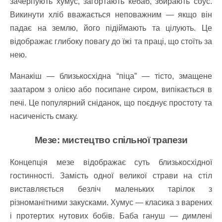
зачерпують хумус, загортають кебаб, збирають соус.
Викинути хліб вважається неповажним — якщо він
падає на землю, його підіймають та цілують. Це
відображає глибоку повагу до їжі та праці, що стоїть за
нею.
Манакіш — близькосхідна “піца” — тісто, змащене
заатаром з олією або посипане сиром, випікається в
печі. Це популярний сніданок, що поєднує простоту та
насиченість смаку.
Мезе: мистецтво спільної трапези
Концепція мезе відображає суть близькосхідної
гостинності. Замість одної великої страви на стіл
виставляється безліч маленьких тарілок з
різноманітними закусками. Хумус — класика з варених
і протертих нутових бобів. Баба гануш — димлені