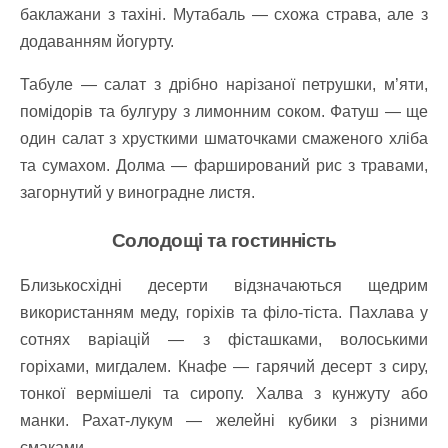
баклажани з тахіні. Мутабаль — схожа страва, але з
додаванням йогурту.
Табуле — салат з дрібно нарізаної петрушки, м’яти,
помідорів та булгуру з лимонним соком. Фатуш — ще
один салат з хрусткими шматочками смаженого хліба
та сумахом. Долма — фарширований рис з травами,
загорнутий у виноградне листя.
Солодощі та гостинність
Близькосхідні десерти відзначаються щедрим
використанням меду, горіхів та філо-тіста. Пахлава у
сотнях варіацій — з фісташками, волоськими
горіхами, мигдалем. Кнафе — гарячий десерт з сиру,
тонкої вермішелі та сиропу. Халва з кунжуту або
манки. Рахат-лукум — желейні кубики з різними
смаками.