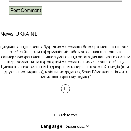
News UKRAINE
Цитування і відтворення будь-яких матеріалів або їх фрагментів в Інтернеті
з веб-сайта "Ізюм Інформаційний" або його каналів і сторінок в
соцмережах дозволено лише з умовою відкритого для пошукових систем
гіперпосилання на відповідний матеріал не нижче першого абзацу.
Цитування, використання і відтворення матеріалів в оффлайн-медіа (в т.ч.
друкованих виданнях), мобільних додатках, SmartTV можливо тільки з
письмового дозволу редакції.
Back to top
Language: