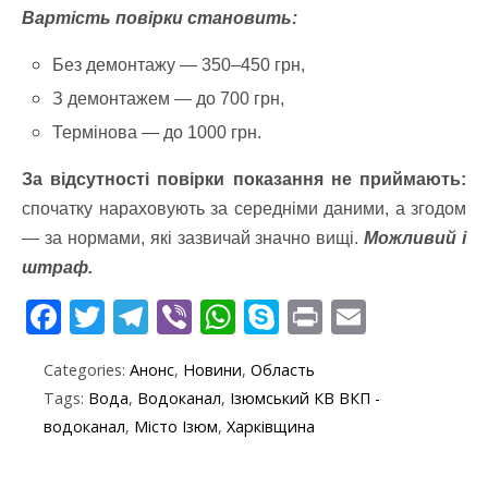
Вартість повірки становить:
Без демонтажу — 350–450 грн,
З демонтажем — до 700 грн,
Термінова — до 1000 грн.
За відсутності повірки показання не приймають:
спочатку нараховують за середніми даними, а згодом
— за нормами, які зазвичай значно вищі.
Можливий і
штраф.
F
T
T
Vi
W
S
Pr
E
ac
w
el
b
h
k
in
m
Categories:
Анонс
,
Новини
,
Область
e
itt
e
er
at
y
t
ai
Tags:
Вода
,
Водоканал
,
Ізюмський КВ ВКП -
b
er
gr
s
p
l
водоканал
,
Місто Ізюм
,
Харківщина
o
a
A
e