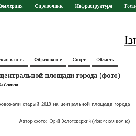
Коммерция
Справочник
Инфраструктура
Гост
Із
ская власть
Образование
Спорт
Область
а центральной площади города (фото)
No Comment
ровожали старый 2018 на центральной площади города
Автор фото:
Юрий Золотоверхий (Изюмская волна)