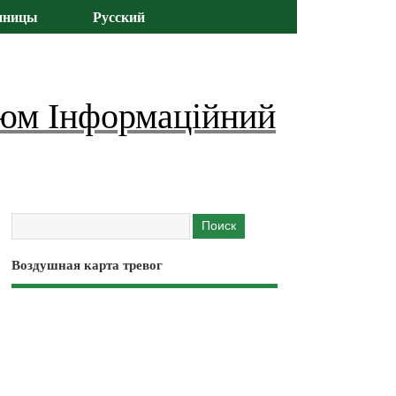
иницы
Русский
юм Інформаційний
Воздушная карта тревог