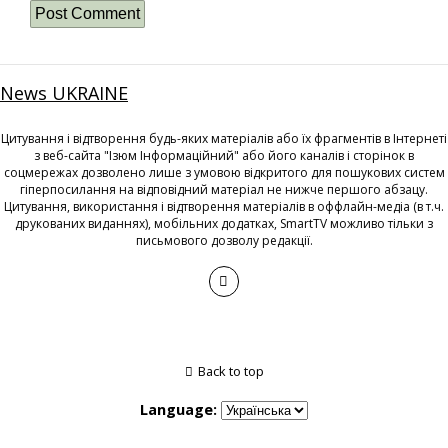
News UKRAINE
Цитування і відтворення будь-яких матеріалів або їх фрагментів в Інтернеті
з веб-сайта "Ізюм Інформаційний" або його каналів і сторінок в
соцмережах дозволено лише з умовою відкритого для пошукових систем
гіперпосилання на відповідний матеріал не нижче першого абзацу.
Цитування, використання і відтворення матеріалів в оффлайн-медіа (в т.ч.
друкованих виданнях), мобільних додатках, SmartTV можливо тільки з
письмового дозволу редакції.
Back to top
Language: