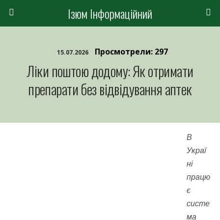
Ізюм Інформаційний
Просмотрели: 297
15.07.2026
Ліки поштою додому: Як отримати
препарати без відвідування аптек
В
Украї
ні
працю
є
систе
ма