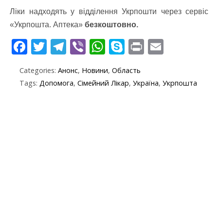
Ліки надходять у відділення Укрпошти через сервіс
«Укрпошта. Аптека»
безкоштовно.
F
T
T
Vi
W
S
Pr
E
ac
w
el
b
h
k
in
m
Categories:
Анонс
,
Новини
,
Область
e
itt
e
er
at
y
t
ai
Tags:
Допомога
,
Сімейний Лікар
,
Україна
,
Укрпошта
b
er
gr
s
p
l
o
a
A
e
o
m
p
k
p