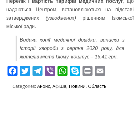
Перелік і вартість тарифів медичних послуг
, що
надаються Центром, встановлюються на підставі
затверджених
(узгоджених)
рішенням Ізюмської
міської ради.
Видача копії медичної довідки, виписки з
історії хвороби з серпня 2020 року, для
жителів міста Ізюму, коштує – 16,41 грн.
F
T
T
Vi
W
S
Pr
E
ac
w
el
b
h
k
in
m
Categories:
Анонс
,
Афіша
,
Новини
,
Область
e
itt
e
er
at
y
t
ai
b
er
gr
s
p
l
o
a
A
e
o
m
p
k
p