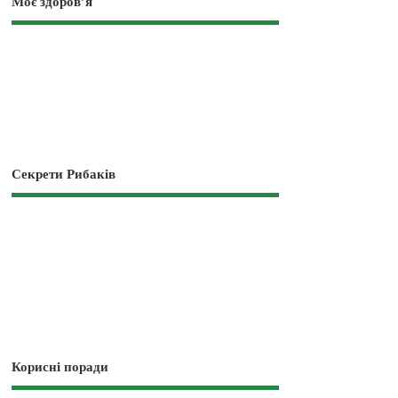
Моє здоров’я
Секрети Рибаків
Корисні поради