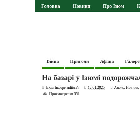
Головна
Новини
Про Ізюм
К
Війна
Пригоди
Афіша
Галере
На базарі у Ізюмі подорожчал
Ізюм Інформаційний
12.01.2025
Анонс
,
Новини
Просмотрели: 551