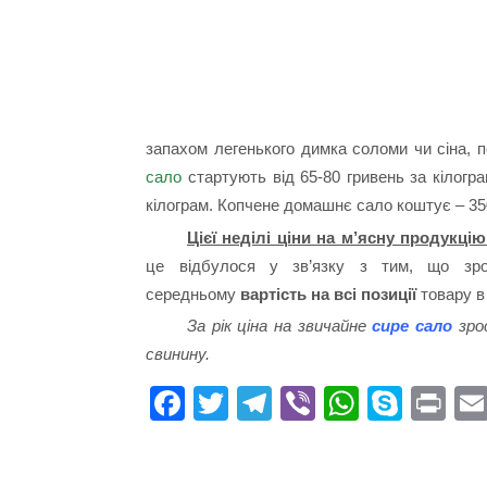
запахом легенького димка соломи чи сіна, 
сало
стартують від 65-80 гривень за кілогр
кілограм. Копчене домашнє сало коштує – 350
Цієї неділі ціни на м’ясну продукці
це відбулося у зв’язку з тим, що зро
середньому
вартість на всі позиції
товару в
За рік ціна на звичайне
сире сало
зрос
свинину.
Fa
T
Te
Vi
W
S
Pr
ce
wi
le
be
ha
ky
in
bo
tte
gr
r
ts
pe
t