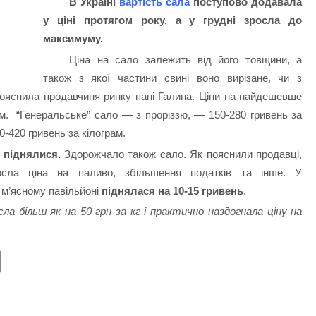
В Україні
вартість сала
поступово додавала
у ціні протягом року, а у грудні зросла до
максимуму.
Ціна на сало залежить від його товщини, а
також з якої частини свині воно вирізане, чи з
пояснила продавчиня ринку пані Галина. Ціни на найдешевше
ам. “Генеральське” сало — з проріззю, — 150-280 гривень за
-420 гривень за кілограм.
ю піднялися.
Здорожчало також сало. Як пояснили продавці,
сла ціна на паливо, збільшення податків та інше. У
 м’ясному павільйоні
піднялася на 10-15 гривень
.
ла більш як на 50 грн за кг і практично наздогнала ціну на
E
m
ail