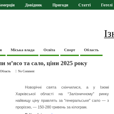
омерція
Довідник
Пригоди
Статті
Готелі
Із
я
Міська влада
Освіта
Спорт
Область
и м’ясо та сало, ціни 2025 року
,
Область
No Comment
Новорічні свята скінчилися, а у Ізюмі
Харківської області на “Залізничному” ринку
найвищу ціну правлять за “генеральське” сало — з
проріззю, — 150-280 гривень за кілограм.