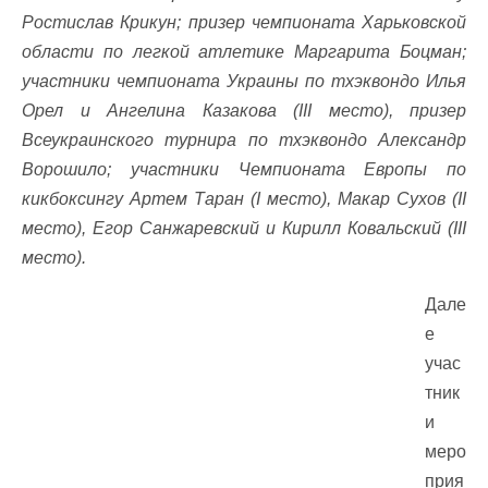
Ростислав Крикун; призер чемпионата Харьковской
области по легкой атлетике Маргарита Боцман;
участники чемпионата Украины по тхэквондо Илья
Орел и Ангелина Казакова (III место), призер
Всеукраинского турнира по тхэквондо Александр
Ворошило; участники Чемпионата Европы по
кикбоксингу Артем Таран (I место), Макар Сухов (II
место), Егор Санжаревский и Кирилл Ковальский (III
место).
Дале
е
учас
тник
и
меро
прия