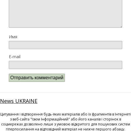
Имя
E-mail
News UKRAINE
Цитування і відтворення будь-яких матеріалів або їх фрагментів в Інтернеті
з веб-сайта "Ізюм Інформаційний" або його каналів і сторінок в
соцмережах дозволено лише з умовою відкритого для пошукових систем
гіперпосилання на відповідний матеріал не нижче першого абзацу.