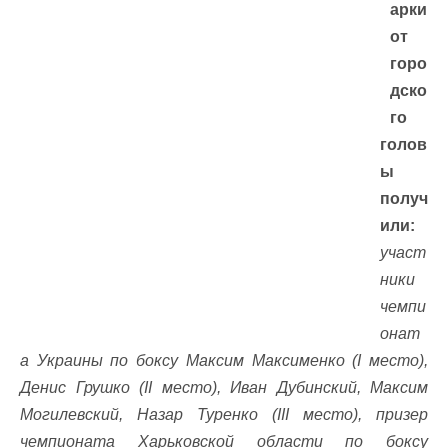
арки
от
горо
дско
го
голов
ы
получ
или:
участ
ники
чемпи
онат
а Украины по боксу Максим Максименко (I место),
Денис Грушко (II место), Иван Дубинский, Максим
Могилевский, Назар Туренко (III место), призер
чемпионата Харьковской области по боксу