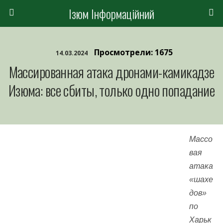
Ізюм Інформаційний
Просмотрели: 1675
14.03.2024
Массированная атака дронами-камикадзе
Изюма: все сбиты, только одно попадание
Массо
вая
атака
«шахе
дов»
по
Харьк