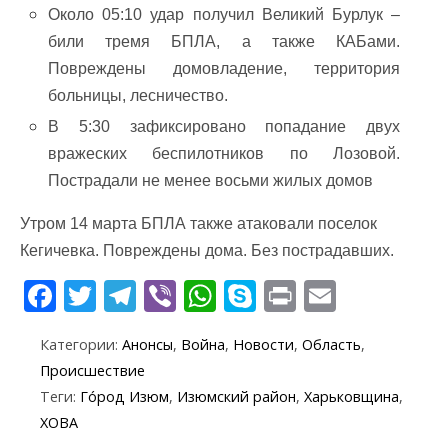
Около 05:10 удар получил Великий Бурлук –
били тремя БПЛА, а также КАБами.
Повреждены домовладение, территория
больницы, лесничество.
В 5:30 зафиксировано попадание двух
вражеских беспилотников по Лозовой.
Пострадали не менее восьми жилых домов
Утром 14 марта БПЛА также атаковали поселок
Кегичевка. Повреждены дома. Без пострадавших.
F
T
T
Vi
W
S
Pr
E
ac
w
el
b
h
k
in
m
Категории:
Анонсы
,
Война
,
Новости
,
Область
,
e
itt
e
er
at
y
t
ai
Происшествие
b
er
gr
s
p
l
Теги:
Го́род Изюм
,
Изюмский район
,
Харьковщина
,
o
a
A
e
ХОВА