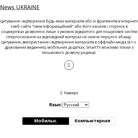
News UKRAINE
Цитування і відтворення будь-яких матеріалів або їх фрагментів в Інтернеті
з веб-сайта "Ізюм Інформаційний" або його каналів і сторінок в
соцмережах дозволено лише з умовою відкритого для пошукових систем
гіперпосилання на відповідний матеріал не нижче першого абзацу.
Цитування, використання і відтворення матеріалів в оффлайн-медіа (в т.ч.
друкованих виданнях), мобільних додатках, SmartTV можливо тільки з
письмового дозволу редакції.
Наверх
Язык:
Мобильн.
Компьютерная