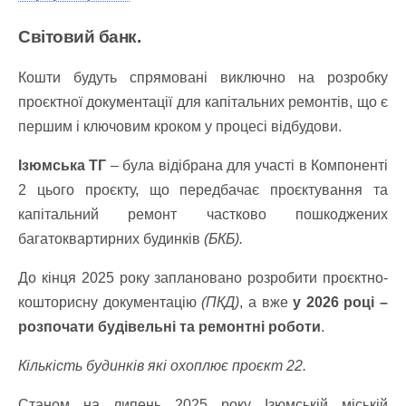
Світовий банк.
Кошти будуть спрямовані виключно на розробку
проєктної документації для капітальних ремонтів, що є
першим і ключовим кроком у процесі відбудови.
Ізюмська ТГ
– була відібрана для участі в Компоненті
2 цього проєкту, що передбачає проєктування та
капітальний ремонт частково пошкоджених
багатоквартирних будинків
(БКБ).
До кінця 2025 року заплановано розробити проєктно-
кошторисну документацію
(ПКД)
, а вже
у 2026 році –
розпочати будівельні та ремонтні роботи
.
Кількість будинків які охоплює проєкт 22.
Станом на липень 2025 року Ізюмській міській