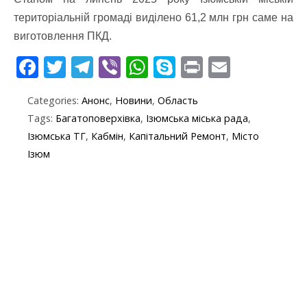
територіальній громаді виділено 61,2 млн грн саме на
виготовлення ПКД.
F
T
T
Vi
W
S
Pr
E
ac
w
el
b
h
k
in
m
Categories:
Анонс
,
Новини
,
Область
e
itt
e
er
at
y
t
ai
Tags:
Багатоповерхівка
,
Ізюмська міська рада
,
b
er
gr
s
p
l
Ізюмська ТГ
,
Кабмін
,
Капітальний Ремонт
,
Місто
o
a
A
e
Ізюм
o
m
p
k
p