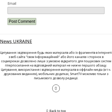
Email
News UKRAINE
Цитування і відтворення будь-яких матеріалів або їх фрагментів в Інтернеті
з веб-сайта "Ізюм Інформаційний" або його каналів і сторінок в
соцмережах дозволено лише з умовою відкритого для пошукових систем
гіперпосилання на відповідний матеріал не нижче першого абзацу.
Цитування, використання і відтворення матеріалів в оффлайн-медіа (в т.ч.
друкованих виданнях), мобільних додатках, SmartTV можливо тільки з
письмового дозволу редакції.
Back to top