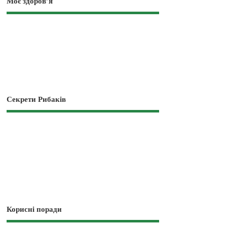
Моє здоров’я
Секрети Рибаків
Корисні поради