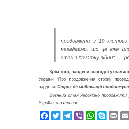
продовжена з 19 лютого 
нагадаємо, що це вже шо
стан з початку війни”, — ро
Крім того, нардепи сьогодні ухвали
України “Про продовження строку проведе
нардепи.
Строк дії мобілізації продовжує
Воєнний стан необхідно продовжити у 
України, що триває.
Fa
T
Te
Vi
W
S
Pr
ce
wi
le
be
ha
ky
in