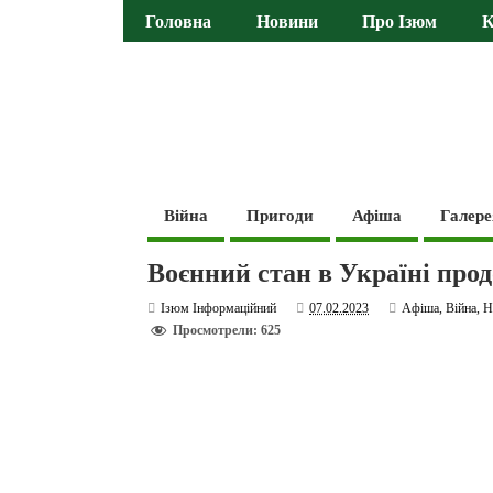
Головна
Новини
Про Ізюм
К
Війна
Пригоди
Афіша
Галере
Воєнний стан в Україні прод
Ізюм Інформаційний
07.02.2023
Афіша
,
Війна
,
Н
Просмотрели: 625