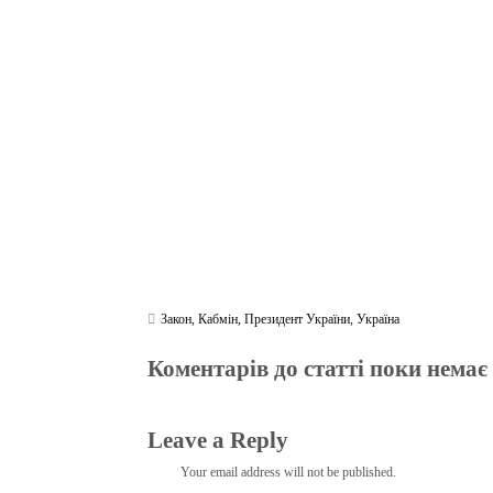
bo
tte
gr
r
ts
pe
t
ok
r
a
A
m
pp
Закон
,
Кабмін
,
Президент України
,
Україна
Коментарів до статті поки немає
Leave a Reply
Your email address will not be published.