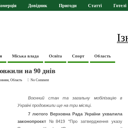
омерція
Довідник
Пригоди
Статті
Готелі
Із
я
Міська влада
Освіта
Спорт
Область
овжили на 90 днів
овини
,
Область
No Comment
Воєнний стан та загальну мобілізацію в
Україні продовжили ще на три місяці.
7 лютого Верховна Рада України ухвалила
законопроєкт
№8419 “Про затвердження указу