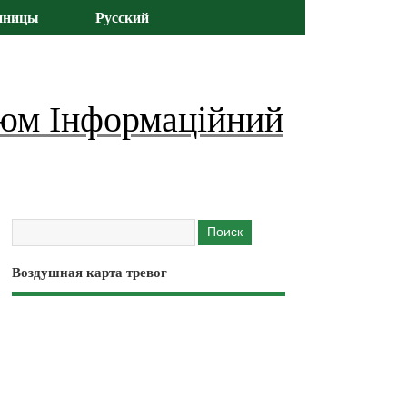
иницы
Русский
юм Інформаційний
Воздушная карта тревог