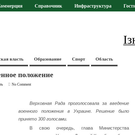
Коммерция
Справочник
Инфраструктура
Гост
Із
ская власть
Образование
Спорт
Область
енное положение
ть
No Comment
Верховная Рада проголосовала за введение
военного положения в Украине. Решение было
принято 300 голосами.
В свою очередь, глава Министерства