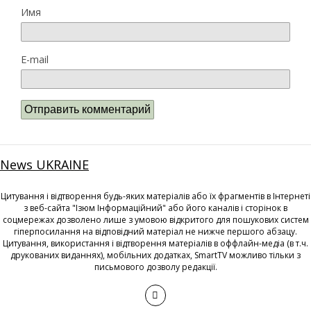
Имя
E-mail
News UKRAINE
Цитування і відтворення будь-яких матеріалів або їх фрагментів в Інтернеті
з веб-сайта "Ізюм Інформаційний" або його каналів і сторінок в
соцмережах дозволено лише з умовою відкритого для пошукових систем
гіперпосилання на відповідний матеріал не нижче першого абзацу.
Цитування, використання і відтворення матеріалів в оффлайн-медіа (в т.ч.
друкованих виданнях), мобільних додатках, SmartTV можливо тільки з
письмового дозволу редакції.