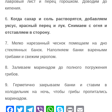
лавровый лист и перец горошком. Доводим до
кипения.
6.
Когда сахар и соль растворятся, добавляем
уксус, красный перец и лук. Снимаем с огня и
отставляем в сторону.
7. Мелко нарезанный чеснок помещаем на дно
стеклянных банок. Наполняем банки вареными
грибами и свежим укропом.
8. Заливаем маринадом до полного погружения
грибов.
9. Герметично закрываем банки и ставим в
холодильник на ночь, чтобы грибы пропитались
маринадом.
F
T
T
Vi
W
S
Pr
E