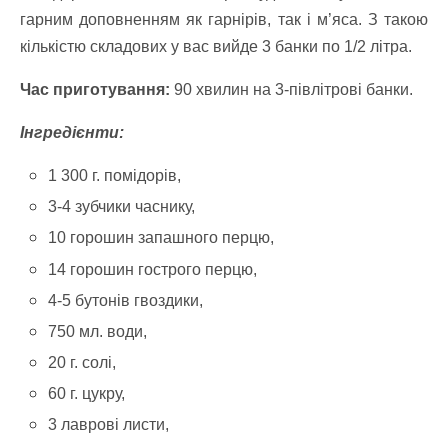
гарним доповненням як гарнірів, так і м’яса. З такою
кількістю складових у вас вийде 3 банки по 1/2 літра.
Час приготування:
90 хвилин на 3-півлітрові банки.
Інгредієнти:
1 300 г. помідорів,
3-4 зубчики часнику,
10 горошин запашного перцю,
14 горошин гострого перцю,
4‑5 бутонів гвоздики,
750 мл. води,
20 г. солі,
60 г. цукру,
3 лаврові листи,