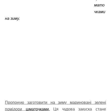
мато
чками
на зиму.
Пропоную заготовити на зиму мариновані зелені
помідори
шматочками
.
Ця чудова закуска стане