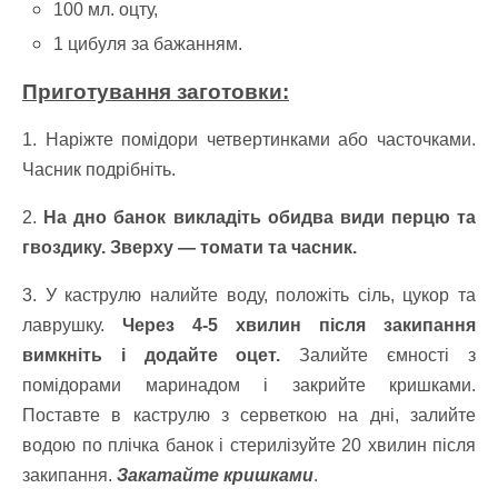
100 мл. оцту,
1 цибуля за бажанням.
Приготування заготовки:
1. Наріжте помідори четвертинками або часточками.
Часник подрібніть.
2.
На дно банок викладіть обидва види перцю та
гвоздику. Зверху — томати та часник.
3. У каструлю налийте воду, положіть сіль, цукор та
лаврушку.
Через 4-5 хвилин після закипання
вимкніть і додайте оцет.
Залийте ємності з
помідорами маринадом і закрийте кришками.
Поставте в каструлю з серветкою на дні, залийте
водою по плічка банок і стерилізуйте 20 хвилин після
закипання.
Закатайте кришками
.