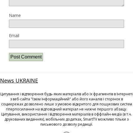
Name
Email
News UKRAINE
Цитування і відтворення будь-яких матеріалів або їх фрагментів в Інтернеті
з веб-сайта "Ізюм Інформаційний" або його каналів і сторінок в
соцмережах дозволено лише з умовою відкритого для пошукових систем
гіперпосилання на відповідний матеріал не нижче першого абзацу.
Цитування, використання і відтворення матеріалів в оффлайн-медіа (в т.ч.
друкованих виданнях), мобільних додатках, SmartTV можливо тільки з
письмового дозволу редакції.