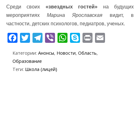
Среди своих
«звездных гостей»
на будущих
мероприятиях
Марина Ярославская
видит, в
частности, детских психологов, педиатров, ученых.
F
T
T
Vi
W
S
Pr
E
ac
w
el
b
h
k
in
m
Категории:
Анонсы
,
Новости
,
Область
,
e
itt
e
er
at
y
t
ai
Образование
b
er
gr
s
p
l
Теги:
Школа (лицей)
o
a
A
e
o
m
p
k
p