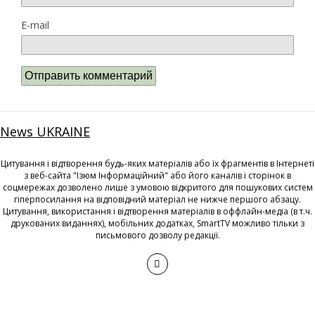
E-mail
News UKRAINE
Цитування і відтворення будь-яких матеріалів або їх фрагментів в Інтернеті
з веб-сайта "Ізюм Інформаційний" або його каналів і сторінок в
соцмережах дозволено лише з умовою відкритого для пошукових систем
гіперпосилання на відповідний матеріал не нижче першого абзацу.
Цитування, використання і відтворення матеріалів в оффлайн-медіа (в т.ч.
друкованих виданнях), мобільних додатках, SmartTV можливо тільки з
письмового дозволу редакції.