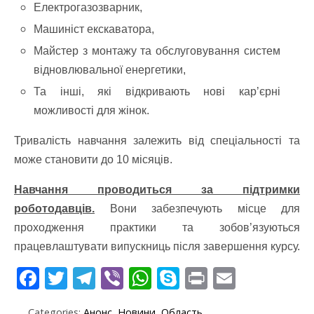
Електрогазозварник,
Машиніст екскаватора,
Майстер з монтажу та обслуговування систем
відновлювальної енергетики,
Та інші, які відкривають нові кар’єрні
можливості для жінок.
Тривалість навчання залежить від спеціальності та
може становити до 10 місяців.
Навчання проводиться за підтримки
роботодавців.
Вони забезпечують місце для
проходження практики та зобов’язуються
працевлаштувати випускниць після завершення курсу.
F
T
T
Vi
W
S
Pr
E
ac
w
el
b
h
k
in
m
Categories:
Анонс
,
Новини
,
Область