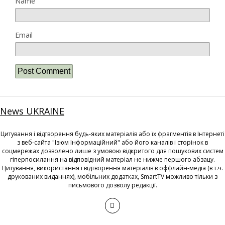
Name
Email
News UKRAINE
Цитування і відтворення будь-яких матеріалів або їх фрагментів в Інтернеті
з веб-сайта "Ізюм Інформаційний" або його каналів і сторінок в
соцмережах дозволено лише з умовою відкритого для пошукових систем
гіперпосилання на відповідний матеріал не нижче першого абзацу.
Цитування, використання і відтворення матеріалів в оффлайн-медіа (в т.ч.
друкованих виданнях), мобільних додатках, SmartTV можливо тільки з
письмового дозволу редакції.