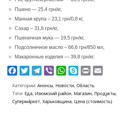
Пшено — 25,4 грн/кг,
Манная крупа – 23,1 грн/0,8 кг,
Сахар – 31,6 грн/кг,
Пшеничная мука — 19,5 грн/кг,
Подсолнечное масло – 66,6 грн/850 мл,
Макаронные изделия — 39,8 грн/кг.
F
T
T
Vi
W
S
Pr
E
ac
w
el
b
h
k
in
m
Категории:
Анонсы
,
Новости
,
Область
e
itt
e
er
at
y
t
ai
Теги:
Еда
,
Изюмский район
,
Магазин
,
Продукты
,
b
er
gr
s
p
l
Суперма́ркет
,
Харьковщина
,
Цена (стоимость)
o
a
A
e
o
m
p
k
p