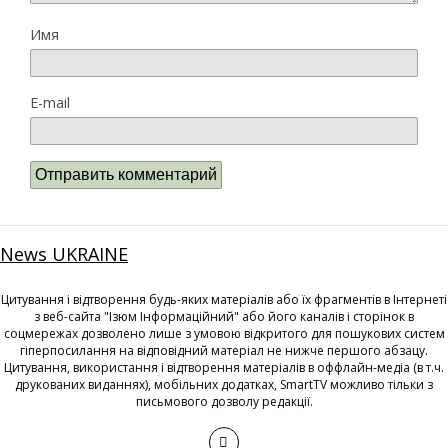
Имя
E-mail
News UKRAINE
Цитування і відтворення будь-яких матеріалів або їх фрагментів в Інтернеті
з веб-сайта "Ізюм Інформаційний" або його каналів і сторінок в
соцмережах дозволено лише з умовою відкритого для пошукових систем
гіперпосилання на відповідний матеріал не нижче першого абзацу.
Цитування, використання і відтворення матеріалів в оффлайн-медіа (в т.ч.
друкованих виданнях), мобільних додатках, SmartTV можливо тільки з
письмового дозволу редакції.