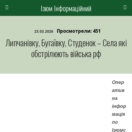
Ізюм Інформаційний
Просмотрели: 451
23.03.2026
Липчанівку, Бугаївку, Студенок – Села які
обстрілюють війська рф
Опер
атив
на
інфор
мація
по
Ізюмс