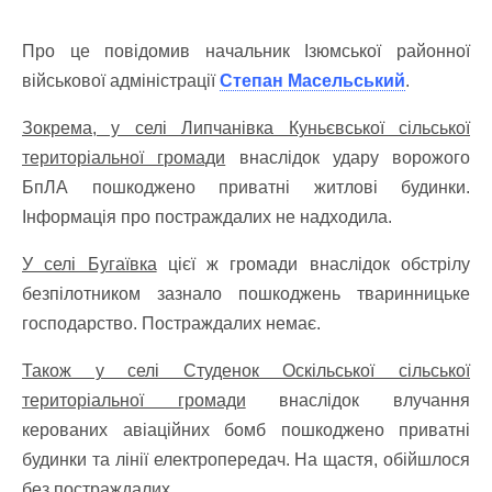
Про це повідомив начальник Ізюмської районної
військової адміністрації
Степан Масельський
.
Зокрема, у селі Липчанівка Куньєвської сільської
територіальної громади
внаслідок удару ворожого
БпЛА пошкоджено приватні житлові будинки.
Інформація про постраждалих не надходила.
У селі Бугаївка
цієї ж громади внаслідок обстрілу
безпілотником зазнало пошкоджень тваринницьке
господарство. Постраждалих немає.
Також у селі Студенок Оскільської сільської
територіальної громади
внаслідок влучання
керованих авіаційних бомб пошкоджено приватні
будинки та лінії електропередач. На щастя, обійшлося
без постраждалих.