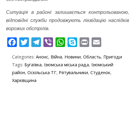
Ситуація в районі залишається контрольованою,
відповідні служби продовжують ліквідацію наслідків
ворожих обстрілів.
F
T
T
Vi
W
S
Pr
E
ac
w
el
b
h
k
in
m
Categories:
Анонс
,
Війна
,
Новини
,
Область
,
Пригоди
e
itt
e
er
at
y
t
ai
Tags:
Бугаївка
,
Ізюмська міська рада
,
Ізюмський
b
er
gr
s
p
l
район
,
Оскільська ТГ
,
Рятувальники
,
Студенок
,
o
a
A
e
Харківщина
o
m
p
k
p