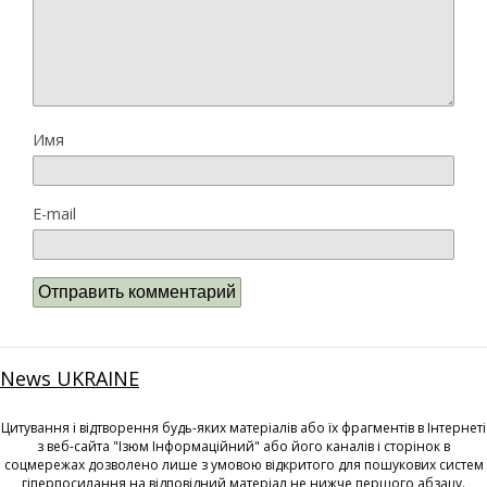
Имя
E-mail
News UKRAINE
Цитування і відтворення будь-яких матеріалів або їх фрагментів в Інтернеті
з веб-сайта "Ізюм Інформаційний" або його каналів і сторінок в
соцмережах дозволено лише з умовою відкритого для пошукових систем
гіперпосилання на відповідний матеріал не нижче першого абзацу.