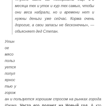
месяца тех и уток и кур тех самых, чтобы
они веса набрали, но и времени нет и
нужны деньги уже сейчас. Корма очень
дорогие, а свои запасы не бесконечны», —
объясняет дед Степан.
Утин
ое
мясо
польз
уется
попул
ярнос
тью у
горож
ан и пользуется хорошим спросом на рынках города
Изюма.
Часто его подают на Новый год.
А кто