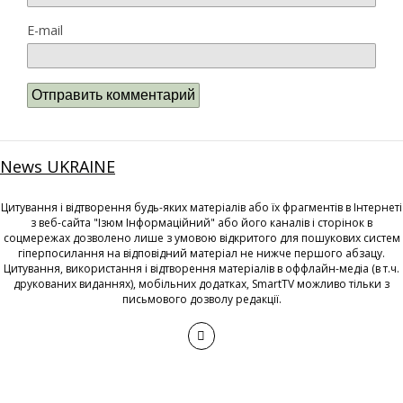
E-mail
News UKRAINE
Цитування і відтворення будь-яких матеріалів або їх фрагментів в Інтернеті
з веб-сайта "Ізюм Інформаційний" або його каналів і сторінок в
соцмережах дозволено лише з умовою відкритого для пошукових систем
гіперпосилання на відповідний матеріал не нижче першого абзацу.
Цитування, використання і відтворення матеріалів в оффлайн-медіа (в т.ч.
друкованих виданнях), мобільних додатках, SmartTV можливо тільки з
письмового дозволу редакції.