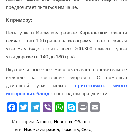
предпочитает питаться им чаще.
К примеру:
Цена утки в Изюмском районе Харьковской области
сейчас стоит 100 гривен за килограмм. То есть, живая
утка Вам будет стоить всего 200-300 гривен. Тушка
утки дороже от 140 до 180 грн/кг.
Вкусное и полезное мясо оказывает положительное
влияние на состояние здоровья. С помощью
домашней утки можно
приготовить много
интересных блюд
к новогодним праздникам.
F
T
T
Vi
W
S
Pr
E
ac
w
el
b
h
k
in
m
Категории:
Анонсы
,
Новости
,
Область
e
itt
e
er
at
y
t
ai
Теги:
Изюмский район
,
Помощь
,
Село
,