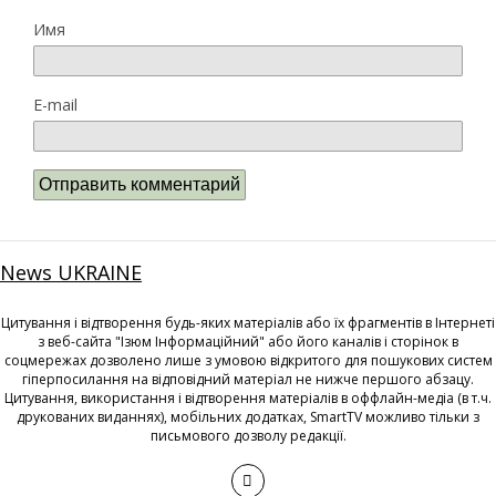
Имя
E-mail
News UKRAINE
Цитування і відтворення будь-яких матеріалів або їх фрагментів в Інтернеті
з веб-сайта "Ізюм Інформаційний" або його каналів і сторінок в
соцмережах дозволено лише з умовою відкритого для пошукових систем
гіперпосилання на відповідний матеріал не нижче першого абзацу.
Цитування, використання і відтворення матеріалів в оффлайн-медіа (в т.ч.
друкованих виданнях), мобільних додатках, SmartTV можливо тільки з
письмового дозволу редакції.