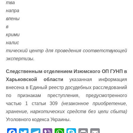
тва
напра
влены
в
крими
налис
тический центр для проведения соответствующей
экспертизы.
Следственным отделением Изюмского ОП ГУНП в
Харьковской области
указанная информация
внесена в Единый реестр досудебных расследований
по признакам преступления, предусмотренного
частью 1 статьи 309
(незаконное приобретение,
хранение, наркотических средств без цели сбыта)
Уголовного кодекса Украины.
F
T
T
Vi
W
S
Pr
E