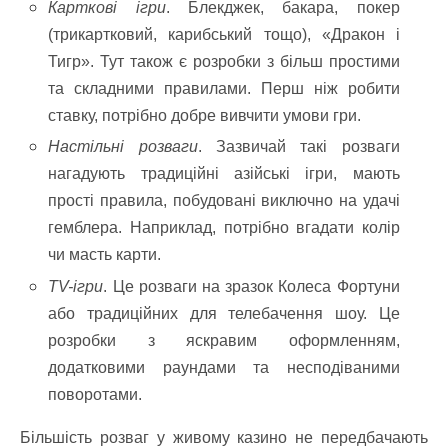
Карткові ігри
. Блекджек, бакара, покер
(трикартковий, карибський тощо), «Дракон і
Тигр». Тут також є розробки з більш простими
та складними правилами. Перш ніж робити
ставку, потрібно добре вивчити умови гри.
Настільні розваги
. Зазвичай такі розваги
нагадують традиційні азійські ігри, мають
прості правила, побудовані виключно на удачі
гемблера. Наприклад, потрібно вгадати колір
чи масть карти.
TV-ігри
. Це розваги на зразок Колеса Фортуни
або традиційних для телебачення шоу. Це
розробки з яскравим оформленням,
додатковими раундами та несподіваними
поворотами.
Більшість розваг у живому казино не передбачають