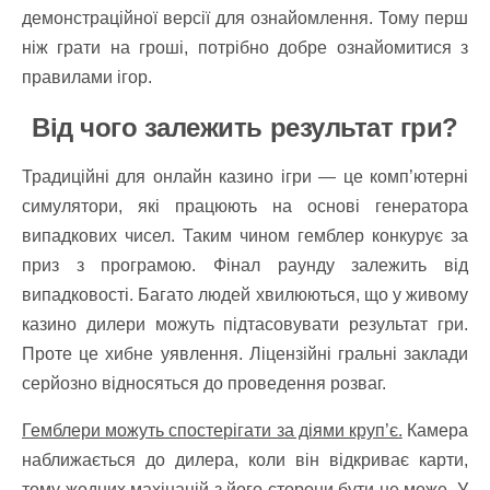
демонстраційної версії для ознайомлення. Тому перш
ніж грати на гроші, потрібно добре ознайомитися з
правилами ігор.
Від чого залежить результат гри?
Традиційні для онлайн казино ігри — це комп’ютерні
симулятори, які працюють на основі генератора
випадкових чисел. Таким чином гемблер конкурує за
приз з програмою. Фінал раунду залежить від
випадковості. Багато людей хвилюються, що у живому
казино дилери можуть підтасовувати результат гри.
Проте це хибне уявлення. Ліцензійні гральні заклади
серйозно відносяться до проведення розваг.
Гемблери можуть спостерігати за діями круп’є.
Камера
наближається до дилера, коли він відкриває карти,
тому жодних махінацій з його сторони бути не може. У