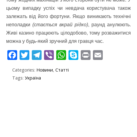
цьому випадку успіх чи невдача користувача також
залежать від його фортуни. Якщо виникають технічні
неполадки
(стається вкрай рідко)
, раунд анулюють.
Живі казино працюють цілодобово, тому розважитися
можна у будь-який зручний для гравця час.
F
T
T
Vi
W
S
Pr
E
ac
w
el
b
h
k
in
m
Categories:
Новини
,
Статті
e
itt
e
er
at
y
t
ai
Tags:
Україна
b
er
gr
s
p
l
o
a
A
e
o
m
p
k
p