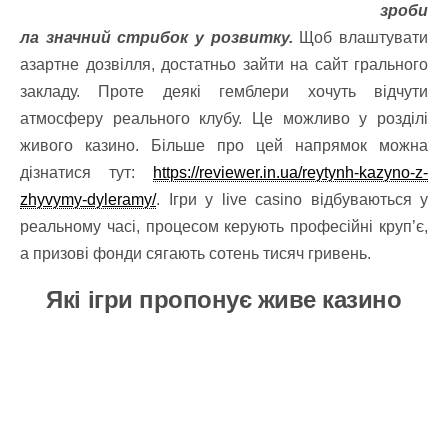
зроби
ла значний стрибок у розвитку.
Щоб влаштувати
азартне дозвілля, достатньо зайти на сайт грального
закладу. Проте деякі гемблери хочуть відчути
атмосферу реального клубу. Це можливо у розділі
живого казино. Більше про цей напрямок можна
дізнатися тут:
https://reviewer.in.ua/reytynh-kazyno-z-
zhyvymy-dyleramy/
. Ігри у live casino відбуваються у
реальному часі, процесом керують професійні круп’є,
а призові фонди сягають сотень тисяч гривень.
Які ігри пропонує живе казино