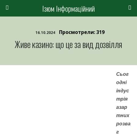
Ізюм Інформаційний
Просмотрели: 319
16.10.2024
Живе казино: що це за вид дозвілля
Сьог
одні
індус
трія
азар
тних
розва
г