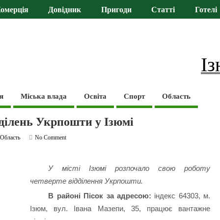
омерція
Довідник
Пригоди
Статті
Готелі
Із
я
Міська влада
Освіта
Спорт
Область
дділень Укрпошти у Ізюмі
,
Область
No Comment
У місті Ізюмі розпочало свою роботу
четверте відділення Укрпошти.
В районі Пісок за адресою:
індекс 64303, м.
Ізюм, вул. Івана Мазепи, 35, працює вантажне