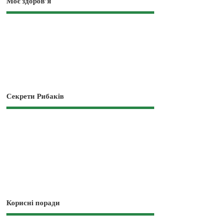
Моє здоров’я
Секрети Рибаків
Корисні поради