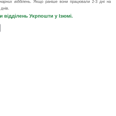
арних відділень.
Якщо раніше вони працювали 2-3 дні на
 днів.
и відділень Укрпошти у Ізюмі.
E
m
ail