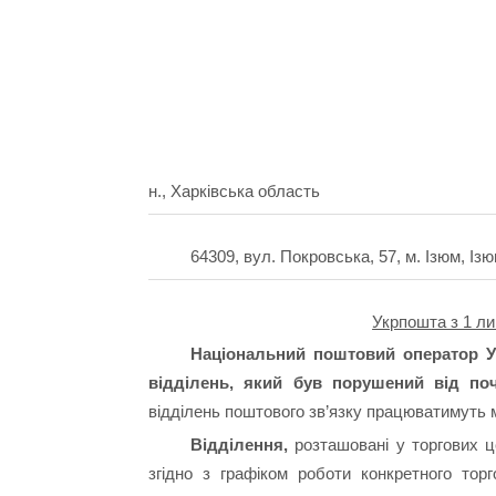
н., Харківська область
64309, вул. Покровська, 57, м. Ізюм, Із
Укрпошта з 1 ли
Національний поштовий оператор У
відділень, який був порушений від по
відділень поштового зв’язку працюватимуть м
Відділення,
розташовані у торгових це
згідно з графіком роботи конкретного тор