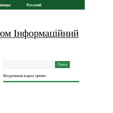
иницы
Русский
юм Інформаційний
Воздушная карта тревог