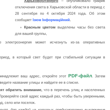
Харьковоблэнерго
– опубликовало график
отключения света в Харьковской области в период с
28 сентября по 4 октября 2024 года. Об этом
сообщает
Ізюм Інформаційний
.
Красным цветом
выделены часы без света
для вашей группы,
электроэнергия может исчезнуть из-за оперативных
риод, в который свет будет при стабильной ситуации в
PDF-файл
принадлежит ваш адрес, откройте этот
. Затем
ведите название улицы и найдите ее в списке.
ят обратить внимание,
что в перечень улиц и населенных
Проверяйте свой адрес каждый раз, чтобы быть уверенными,
д, село или поселок.
рупп, для каждой из которых предусмотрено выключение