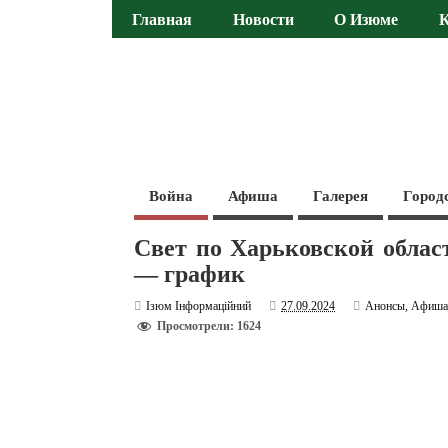
Главная
Новости
О Изюме
Война
Афиша
Галерея
Город
Свет по Харьковской облас
— график
Ізюм Інформаційний
27.09.2024
Анонсы
,
Афиш
Просмотрели: 1624