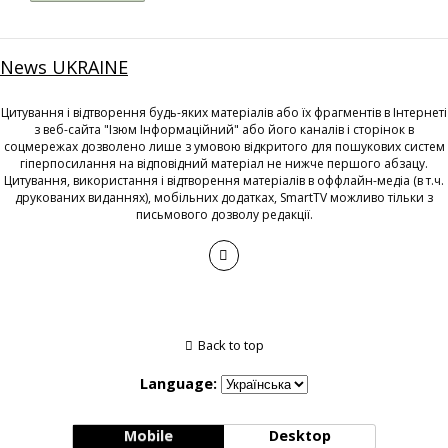
News UKRAINE
Цитування і відтворення будь-яких матеріалів або їх фрагментів в Інтернеті
з веб-сайта "Ізюм Інформаційний" або його каналів і сторінок в
соцмережах дозволено лише з умовою відкритого для пошукових систем
гіперпосилання на відповідний матеріал не нижче першого абзацу.
Цитування, використання і відтворення матеріалів в оффлайн-медіа (в т.ч.
друкованих виданнях), мобільних додатках, SmartTV можливо тільки з
письмового дозволу редакції.
Back to top
Language:
Mobile
Desktop