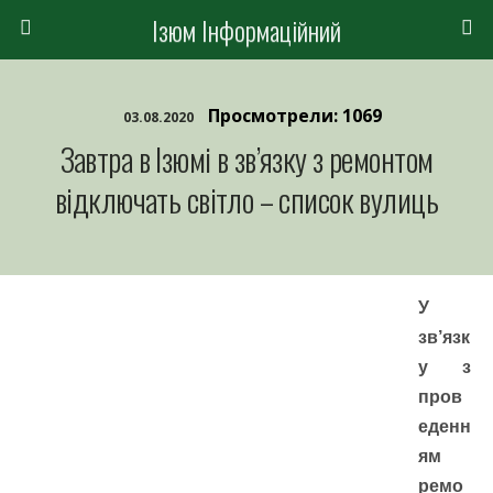
Ізюм Інформаційний
Просмотрели: 1069
03.08.2020
Завтра в Ізюмі в зв’язку з ремонтом
відключать світло – список вулиць
У
зв’язк
у з
пров
еденн
ям
ремо