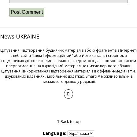
News UKRAINE
Цитування і відтворення будь-яких матеріалів або їх фрагментів в Інтернеті
з веб-сайта "Ізюм Інформаційний" або його каналів і сторінок в
соцмережах дозволено лише з умовою відкритого для пошукових систем
гіперпосилання на відповідний матеріал не нижче першого абзацу.
Цитування, використання і відтворення матеріалів в оффлайн-медіа (в т.ч.
друкованих виданнях), мобільних додатках, SmartTV можливо тільки з
письмового дозволу редакції.
Back to top
Language: