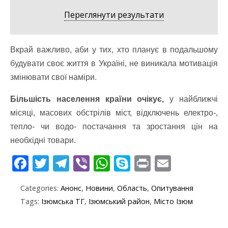
Переглянути результати
Вкрай важливо, аби у тих, хто планує в подальшому
будувати своє життя в Україні, не виникала мотивація
змінювати свої наміри.
Більшість населення країни очікує,
у найближчі
місяці, масових обстрілів міст, відключень електро-,
тепло- чи водо- постачання та зростання цін на
необхідні товари.
F
T
T
Vi
W
S
Pr
E
ac
w
el
b
h
k
in
m
Categories:
Анонс
,
Новини
,
Область
,
Опитування
e
itt
e
er
at
y
t
ai
Tags:
Ізюмська ТГ
,
Ізюмський район
,
Місто Ізюм
b
er
gr
s
p
l